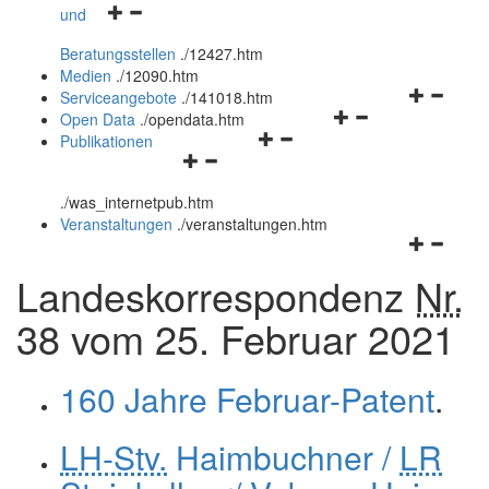
Navigationsmenü
und
und
öffnen
schließen
Beratungsstellen
.
/12427.htm
und
Medien
.
/12090.htm
schließen
Navigation
Serviceangebote
.
/141018.htm
Navigationsmenü
öffnen
Open Data
.
/opendata.htm
Navigationsmenü
öffnen
und
Publikationen
Navigationsmenü
öffnen
und
schließen
öffnen
und
schließen
.
/was_internetpub.htm
und
schließen
Veranstaltungen
.
/veranstaltungen.htm
schließen
Navigation
öffnen
Landeskorrespondenz
Nr.
und
schließen
38 vom 25. Februar 2021
160 Jahre Februar-Patent
.
LH-Stv.
Haimbuchner /
LR