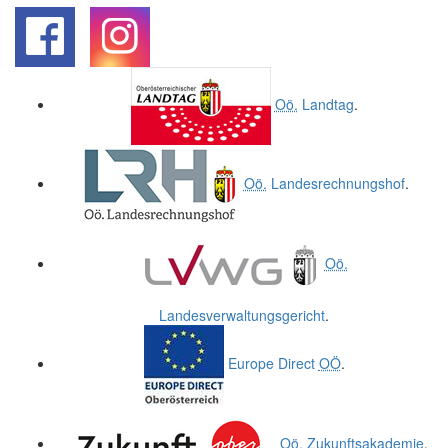
.
.
Oö.
Landtag
.
Oö.
Landesrechnungshof
.
Oö.
Landesverwaltungsgericht
.
Europe Direct
OÖ
.
Oö.
Zukunftsakademie
.