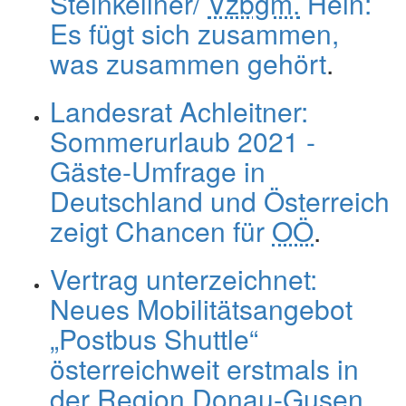
Steinkellner/
Vzbgm.
Hein:
Es fügt sich zusammen,
was zusammen gehört
.
Landesrat Achleitner:
Sommerurlaub 2021 -
Gäste-Umfrage in
Deutschland und Österreich
zeigt Chancen für
OÖ
.
Vertrag unterzeichnet:
Neues Mobilitätsangebot
„Postbus Shuttle“
österreichweit erstmals in
der Region Donau-Gusen
.