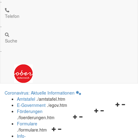
.
Telefon
.
Suche
.
Coronavirus: Aktuelle Informationen
Amtstafel
.
/amtstafel.htm
Navigation
E-Government
.
/egov.htm
Navigationsmenü
öffnen
Förderungen
Navigationsmenü
öffnen
und
.
/foerderungen.htm
öffnen
und
schließen
Formulare
Navigationsmenü
und
schließen
.
/formulare.htm
öffnen
schließen
Info-