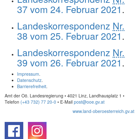
37 vom 24. Februar 2021
.
Landeskorrespondenz
Nr.
38 vom 25. Februar 2021
.
Landeskorrespondenz
Nr.
39 vom 26. Februar 2021
.
Impressum
.
Datenschutz
.
Barrierefreiheit
.
Amt der Oö. Landesregierung • 4021 Linz, Landhausplatz 1
•
Telefon
(+43 732) 77 20-0
• E-Mail
post@ooe.gv.at
www.land-oberoesterreich.gv.at