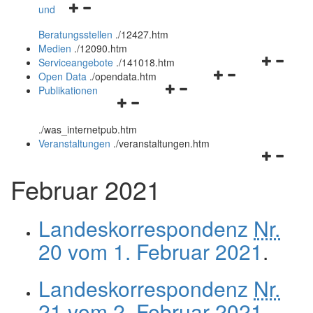
Navigationsmenü
und
und
öffnen
schließen
Beratungsstellen
.
/12427.htm
und
Medien
.
/12090.htm
schließen
Navigation
Serviceangebote
.
/141018.htm
Navigationsmenü
öffnen
Open Data
.
/opendata.htm
Navigationsmenü
öffnen
und
Publikationen
Navigationsmenü
öffnen
und
schließen
öffnen
und
schließen
.
/was_internetpub.htm
und
schließen
Veranstaltungen
.
/veranstaltungen.htm
schließen
Navigation
öffnen
Februar 2021
und
schließen
Landeskorrespondenz
Nr.
20 vom 1. Februar 2021
.
Landeskorrespondenz
Nr.
21 vom 2. Februar 2021
.