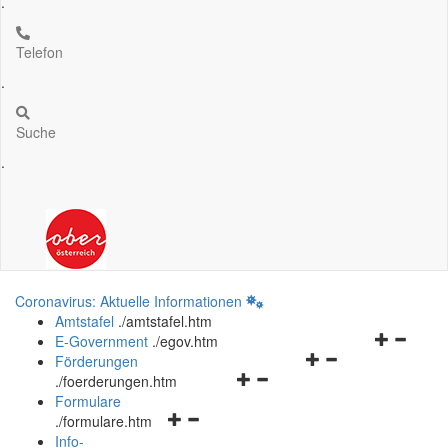
.
Telefon
.
Suche
.
Coronavirus: Aktuelle Informationen
Amtstafel
.
/amtstafel.htm
Navigation
E-Government
.
/egov.htm
Navigationsmenü
öffnen
Förderungen
Navigationsmenü
öffnen
und
.
/foerderungen.htm
öffnen
und
schließen
Formulare
Navigationsmenü
und
schließen
.
/formulare.htm
öffnen
schließen
Info-