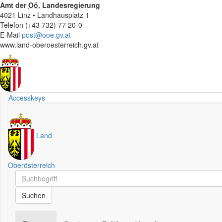
Amt der
Oö.
Landesregierung
4021 Linz • Landhausplatz 1
Telefon (+43 732) 77 20-0
E-Mail
post@ooe.gv.at
www.land-oberoesterreich.gv.at
Accesskeys
Land
Oberösterreich
Schnellsuche
Schnellsuche
Suchen