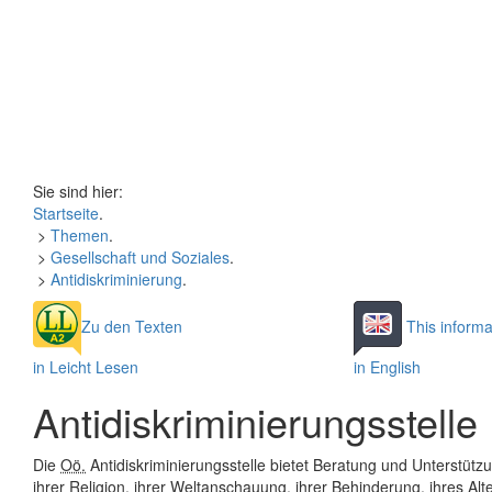
Sie sind hier:
Startseite
.
>
Themen
.
>
Gesellschaft und Soziales
.
>
Antidiskriminierung
.
Zu den Texten
This informa
in Leicht Lesen
in English
Antidiskriminierungsstelle
Die
Oö.
Antidiskriminierungsstelle bietet Beratung und Unterstütz
ihrer Religion, ihrer Weltanschauung, ihrer Behinderung, ihres Alt