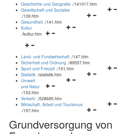
und
Geschichte und Geografie
.
/141017.htm
schließen
Navigationsm
Gesellschaft und Soziales
Navigationsmenü
öffnen
.
/139.htm
öffnen
und
Gesundheit
.
/141.htm
Navigationsmenü
und
schließen
Kultur
Navigationsmenü
öffnen
schließen
.
/kultur.htm
öffnen
und
Navigationsmenü
und
schließen
öffnen
schließen
Land- und Forstwirtschaft
.
/147.htm
und
Sicherheit und Ordnung
.
/89557.htm
schließen
Navigationsm
Sport und Freizeit
.
/151.htm
Navigationsmenü
öffnen
Statistik
.
/statistik.htm
Navigationsmenü
öffnen
und
Umwelt
Navigationsmenü
öffnen
und
schließen
und Natur
öffnen
und
schließen
.
/153.htm
und
schließen
Verkehr
.
/528685.htm
schließen
Navigationsm
Wirtschaft, Arbeit und Tourismus
Navigationsmenü
öffnen
.
/157.htm
öffnen
und
Grundversorgung von
und
schließen
schließen