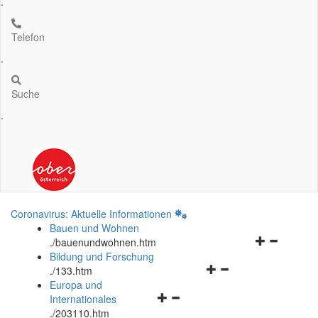
.
Telefon
.
Suche
.
Coronavirus: Aktuelle Informationen
Bauen und Wohnen
Navigationsm
.
/bauenundwohnen.htm
öffnen
Bildung und Forschung
Navigationsmenü
und
.
/133.htm
öffnen
schließen
Europa und
Navigationsmenü
und
Internationales
öffnen
schließen
.
/203110.htm