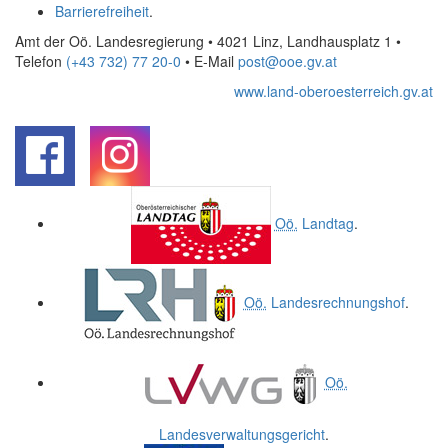
Barrierefreiheit
.
Amt der Oö. Landesregierung • 4021 Linz, Landhausplatz 1
•
Telefon
(+43 732) 77 20-0
• E-Mail
post@ooe.gv.at
www.land-oberoesterreich.gv.at
.
.
Oö.
Landtag
.
Oö.
Landesrechnungshof
.
Oö.
Landesverwaltungsgericht
.