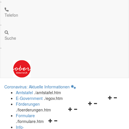
.
Telefon
.
Suche
.
Coronavirus: Aktuelle Informationen
Amtstafel
.
/amtstafel.htm
Navigation
E-Government
.
/egov.htm
Navigationsmenü
öffnen
Förderungen
Navigationsmenü
öffnen
und
.
/foerderungen.htm
öffnen
und
schließen
Formulare
Navigationsmenü
und
schließen
.
/formulare.htm
öffnen
schließen
Info-