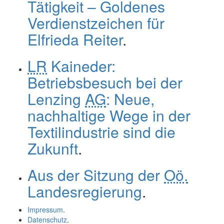
Tätigkeit – Goldenes
Verdienstzeichen für
Elfrieda Reiter
.
LR
Kaineder:
Betriebsbesuch bei der
Lenzing
AG
: Neue,
nachhaltige Wege in der
Textilindustrie sind die
Zukunft
.
Aus der Sitzung der
Oö.
Landesregierung
.
Impressum
.
Datenschutz
.