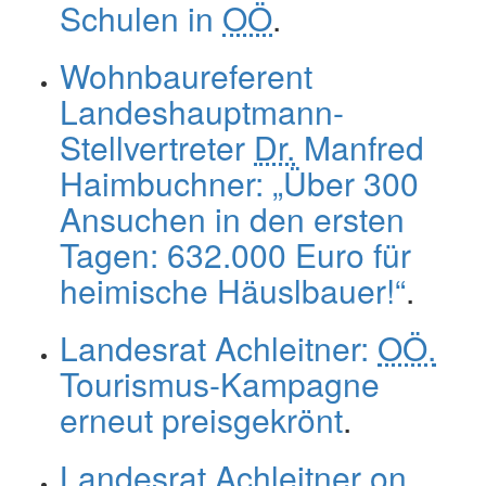
Schulen in
OÖ
.
Wohnbaureferent
Landeshauptmann-
Stellvertreter
Dr.
Manfred
Haimbuchner: „Über 300
Ansuchen in den ersten
Tagen: 632.000 Euro für
heimische Häuslbauer!“
.
Landesrat Achleitner:
OÖ.
Tourismus-Kampagne
erneut preisgekrönt
.
Landesrat Achleitner on