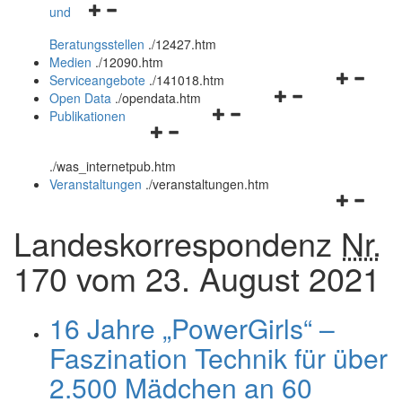
Navigationsmenü
und
und
öffnen
schließen
Beratungsstellen
.
/12427.htm
und
Medien
.
/12090.htm
schließen
Navigation
Serviceangebote
.
/141018.htm
Navigationsmenü
öffnen
Open Data
.
/opendata.htm
Navigationsmenü
öffnen
und
Publikationen
Navigationsmenü
öffnen
und
schließen
öffnen
und
schließen
.
/was_internetpub.htm
und
schließen
Veranstaltungen
.
/veranstaltungen.htm
schließen
Navigation
öffnen
Landeskorrespondenz
Nr.
und
schließen
170 vom 23. August 2021
16 Jahre „PowerGirls“ –
Faszination Technik für über
2.500 Mädchen an 60