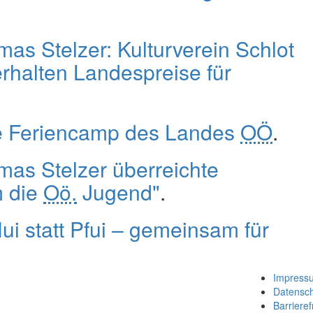
as Stelzer: Kulturverein Schlot
rhalten Landespreise für
le Feriencamp des Landes
OÖ
.
as Stelzer überreichte
m die
Oö.
Jugend"
.
ui statt Pfui – gemeinsam für
Impress
Datensc
Barrieref