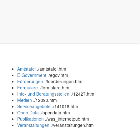
Amtstafel
.
/amtstafel.htm
E-Government
.
/egov.htm
Förderungen
.
/foerderungen.htm
Formulare
.
/formulare.htm
Info- und Beratungsstellen
.
/12427.htm
Medien
.
/12090.htm
Serviceangebote
.
/141018.htm
Open Data
.
/opendata.htm
Publikationen
.
/was_internetpub.htm
Veranstaltungen
.
/veranstaltungen.htm