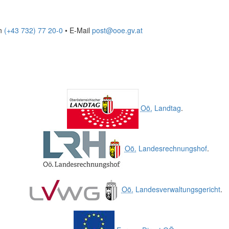
on
(+43 732) 77 20-0
• E-Mail
post@ooe.gv.at
Oö.
Landtag
.
Oö.
Landesrechnungshof
.
Oö.
Landesverwaltungsgericht
.