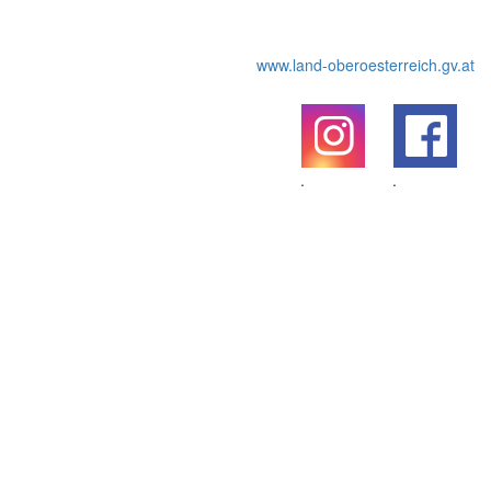
www.land-oberoesterreich.gv.at
.
.