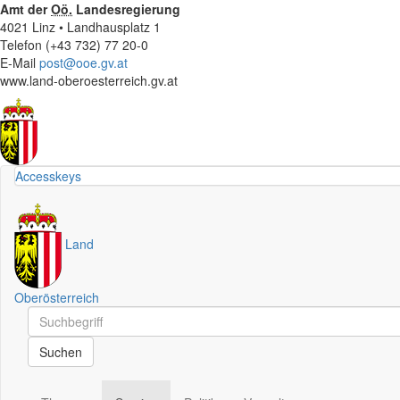
Amt der
Oö.
Landesregierung
4021 Linz • Landhausplatz 1
Telefon (+43 732) 77 20-0
E-Mail
post@ooe.gv.at
www.land-oberoesterreich.gv.at
Accesskeys
Land
Oberösterreich
Schnellsuche
Schnellsuche
Suchen