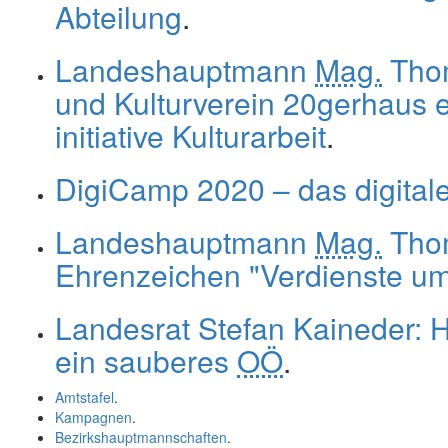
Abteilung
.
Landeshauptmann
Mag.
Thom
und Kulturverein 20gerhaus e
initiative Kulturarbeit
.
DigiCamp 2020 – das digita
Landeshauptmann
Mag.
Thom
Ehrenzeichen "Verdienste u
Landesrat Stefan Kaineder: H
ein sauberes
OÖ
.
Amtstafel
.
Kampagnen
.
Bezirkshauptmannschaften
.