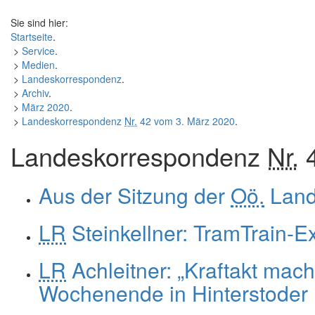
Sie sind hier:
Startseite
.
>
Service
.
>
Medien
.
>
Landeskorrespondenz
.
>
Archiv
.
>
März 2020
.
>
Landeskorrespondenz
Nr.
42 vom 3. März 2020
.
Landeskorrespondenz
Nr.
4
Aus der Sitzung der
Oö.
Land
LR
Steinkellner: TramTrain-E
LR
Achleitner: „Kraftakt mach
Wochenende in Hinterstoder 