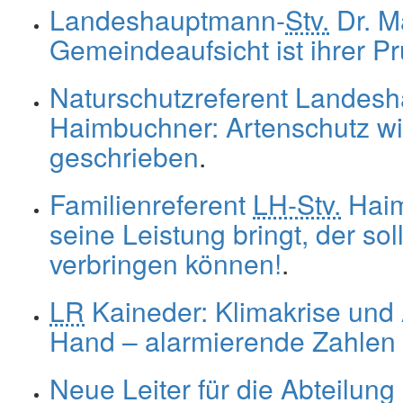
Landeshauptmann-
Stv.
Dr. M
Gemeindeaufsicht ist ihrer 
Naturschutzreferent Landes
Haimbuchner: Artenschutz wi
geschrieben
.
Familienreferent
LH-Stv.
Haim
seine Leistung bringt, der so
verbringen können!
.
LR
Kaineder: Klimakrise und
Hand – alarmierende Zahlen
Neue Leiter für die Abteilun