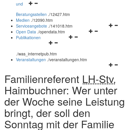
Navigationsmenü
und
und
öffnen
schließen
Beratungsstellen
.
/12427.htm
und
Medien
.
/12090.htm
schließen
Navigation
Serviceangebote
.
/141018.htm
Navigationsmenü
öffnen
Open Data
.
/opendata.htm
Navigationsmenü
öffnen
und
Publikationen
Navigationsmenü
öffnen
und
schließen
öffnen
und
schließen
.
/was_internetpub.htm
und
schließen
Veranstaltungen
.
/veranstaltungen.htm
schließen
Navigation
öffnen
Familienreferent
LH-Stv.
und
schließen
Haimbuchner: Wer unter
der Woche seine Leistung
bringt, der soll den
Sonntag mit der Familie