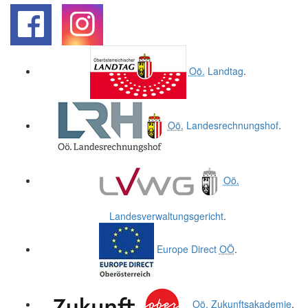
.
.
Oö.
Landtag
.
Oö.
Landesrechnungshof
.
Oö.
Landesverwaltungsgericht
.
Europe Direct
OÖ
.
Oö.
Zukunftsakademie
.