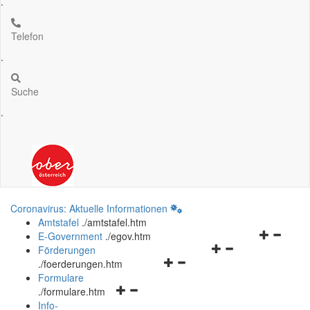
.
Telefon
.
Suche
.
Coronavirus: Aktuelle Informationen
Amtstafel
.
/amtstafel.htm
Navigation
E-Government
.
/egov.htm
Navigationsmenü
öffnen
Förderungen
Navigationsmenü
öffnen
und
.
/foerderungen.htm
öffnen
und
schließen
Formulare
Navigationsmenü
und
schließen
.
/formulare.htm
öffnen
schließen
Info-