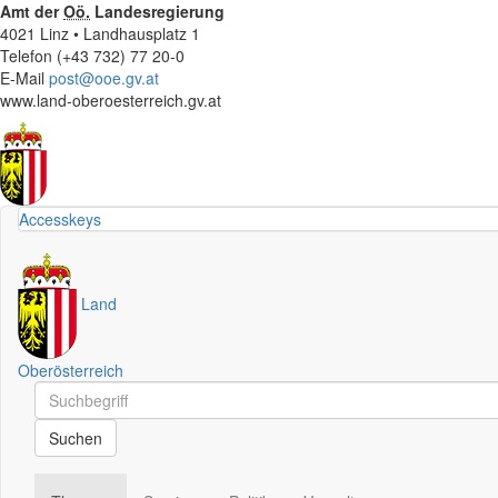
Amt der
Oö.
Landesregierung
4021 Linz • Landhausplatz 1
Telefon (+43 732) 77 20-0
E-Mail
post@ooe.gv.at
www.land-oberoesterreich.gv.at
Accesskeys
Land
Oberösterreich
Schnellsuche
Schnellsuche
Suchen