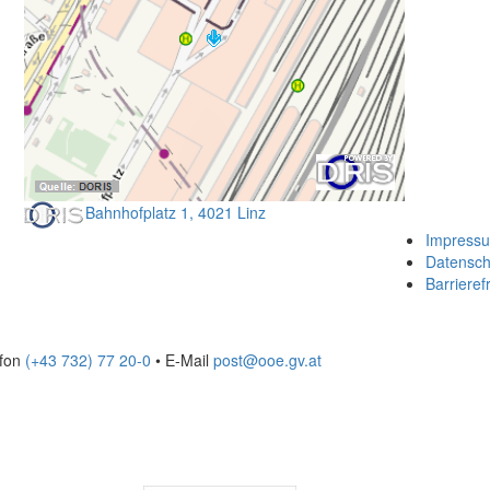
Bahnhofplatz 1, 4021 Linz
Impress
Datensch
Barrierefr
efon
(+43 732) 77 20-0
• E-Mail
post@ooe.gv.at