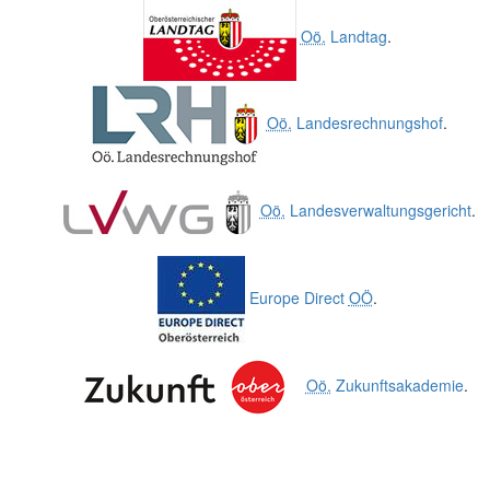
Oö.
Landtag
.
Oö.
Landesrechnungshof
.
Oö.
Landesverwaltungsgericht
.
Europe Direct
OÖ
.
Oö.
Zukunftsakademie
.