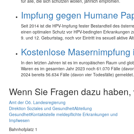
für alle, die sich schützen wollen, jährlich empfohlen.
Impfung gegen Humane Pap
Seit 2014 ist die HPV-Impfung fester Bestandteil des öste
einen optimalen Schutz vor HPV-bedingten Erkrankungen zu 
9. und 12. Geburtstag, noch vor Eintritt ins sexuell aktive 
Kostenlose Masernimpfung i
In den letzten Jahren ist es im europäischen Raum und gl
Waren es im gesamten Jahr 2023 noch 61.070 Fälle (davon 
2024 bereits 56.634 Fälle (davon vier Todesfälle) gemeldet
Wenn Sie Fragen dazu haben, w
Amt der Oö. Landesregierung
Direktion Soziales und Gesundheit
Abteilung
Gesundheit
Kontaktstelle meldepflichte Erkrankungen und
Impfwesen
Bahnhofplatz 1