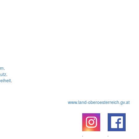
um
.
utz
.
eiheit
.
www.land-oberoesterreich.gv.at
.
.