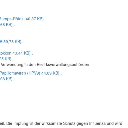
.
-Mumps-Röteln
40,37 KB)
.
,68 KB)
.
.
 B
39,78 KB)
.
kokken
43,44 KB)
.
25 KB)
.
zur Verwendung in den Bezirksverwaltungsbehörden
Papillomaviren (HPV9)
44,89 KB)
.
,68 KB)
.
.
eit. Die Impfung ist der wirksamste Schutz gegen Influenza und wird