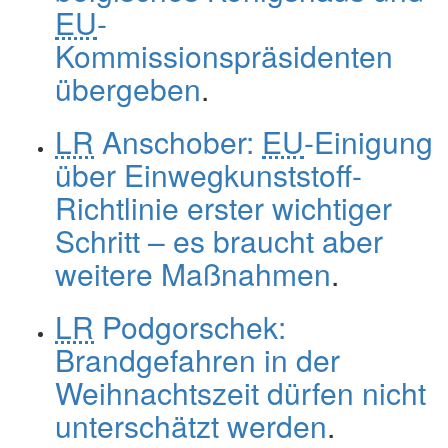
EU
-
Kommissionspräsidenten
übergeben
.
LR
Anschober:
EU
-Einigung
über Einwegkunststoff-
Richtlinie erster wichtiger
Schritt – es braucht aber
weitere Maßnahmen
.
LR
Podgorschek:
Brandgefahren in der
Weihnachtszeit dürfen nicht
unterschätzt werden
.