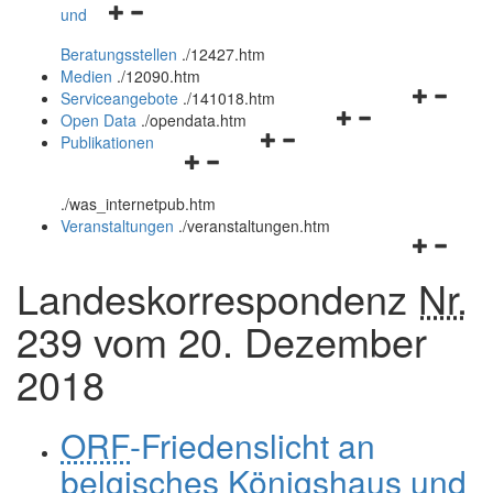
Navigationsmenü
und
und
öffnen
schließen
Beratungsstellen
.
/12427.htm
und
Medien
.
/12090.htm
schließen
Navigation
Serviceangebote
.
/141018.htm
Navigationsmenü
öffnen
Open Data
.
/opendata.htm
Navigationsmenü
öffnen
und
Publikationen
Navigationsmenü
öffnen
und
schließen
öffnen
und
schließen
.
/was_internetpub.htm
und
schließen
Veranstaltungen
.
/veranstaltungen.htm
schließen
Navigation
öffnen
Landeskorrespondenz
Nr.
und
schließen
239 vom 20. Dezember
2018
ORF
-Friedenslicht an
belgisches Königshaus und