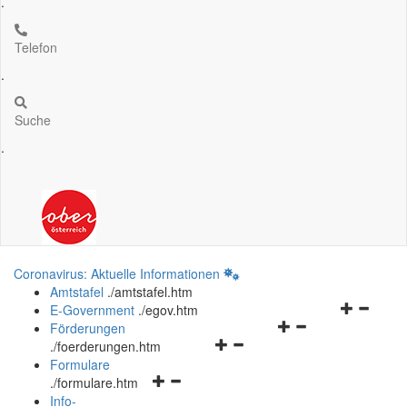
.
Telefon
.
Suche
.
Coronavirus: Aktuelle Informationen
Amtstafel
.
/amtstafel.htm
Navigation
E-Government
.
/egov.htm
Navigationsmenü
öffnen
Förderungen
Navigationsmenü
öffnen
und
.
/foerderungen.htm
öffnen
und
schließen
Formulare
Navigationsmenü
und
schließen
.
/formulare.htm
öffnen
schließen
Info-