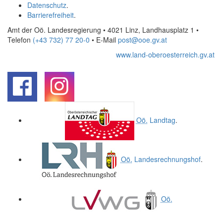
Datenschutz
.
Barrierefreiheit
.
Amt der Oö. Landesregierung • 4021 Linz, Landhausplatz 1
•
Telefon
(+43 732) 77 20-0
• E-Mail
post@ooe.gv.at
www.land-oberoesterreich.gv.at
.
.
Oö.
Landtag
.
Oö.
Landesrechnungshof
.
Oö.