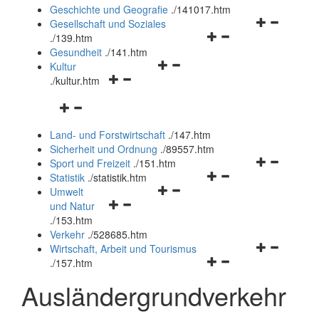
und
Geschichte und Geografie
.
/141017.htm
schließen
Navigationsm
Gesellschaft und Soziales
Navigationsmenü
öffnen
.
/139.htm
öffnen
und
Gesundheit
.
/141.htm
Navigationsmenü
und
schließen
Kultur
Navigationsmenü
öffnen
schließen
.
/kultur.htm
öffnen
und
Navigationsmenü
und
schließen
öffnen
schließen
Land- und Forstwirtschaft
.
/147.htm
und
Sicherheit und Ordnung
.
/89557.htm
schließen
Navigationsm
Sport und Freizeit
.
/151.htm
Navigationsmenü
öffnen
Statistik
.
/statistik.htm
Navigationsmenü
öffnen
und
Umwelt
Navigationsmenü
öffnen
und
schließen
und Natur
öffnen
und
schließen
.
/153.htm
und
schließen
Verkehr
.
/528685.htm
schließen
Navigationsm
Wirtschaft, Arbeit und Tourismus
Navigationsmenü
öffnen
.
/157.htm
öffnen
und
Ausländergrundverkehr
und
schließen
schließen