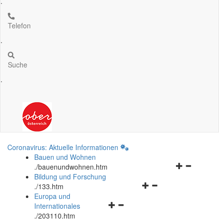
.
Telefon
.
Suche
.
Coronavirus: Aktuelle Informationen
Bauen und Wohnen
Navigationsm
.
/bauenundwohnen.htm
öffnen
Bildung und Forschung
Navigationsmenü
und
.
/133.htm
öffnen
schließen
Europa und
Navigationsmenü
und
Internationales
öffnen
schließen
.
/203110.htm