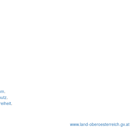
um
.
hutz
.
reiheit
.
www.land-oberoesterreich.gv.at