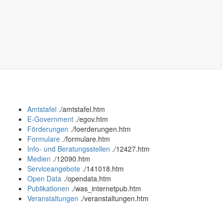
Amtstafel
.
/amtstafel.htm
E-Government
.
/egov.htm
Förderungen
.
/foerderungen.htm
Formulare
.
/formulare.htm
Info- und Beratungsstellen
.
/12427.htm
Medien
.
/12090.htm
Serviceangebote
.
/141018.htm
Open Data
.
/opendata.htm
Publikationen
.
/was_internetpub.htm
Veranstaltungen
.
/veranstaltungen.htm