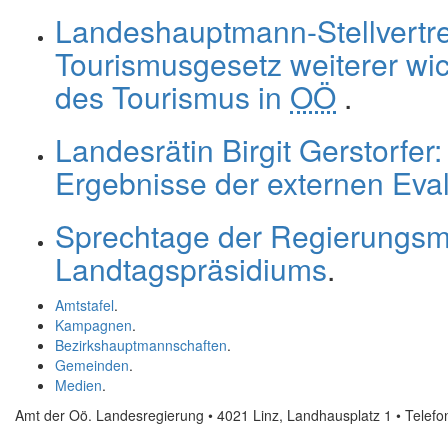
Landeshauptmann-Stellvertr
Tourismusgesetz weiterer wic
des Tourismus in
OÖ
.
Landesrätin Birgit Gerstorfer
Ergebnisse der externen Eva
Sprechtage der Regierungsmi
Landtagspräsidiums
.
Amtstafel
.
Kampagnen
.
Bezirkshauptmannschaften
.
Gemeinden
.
Medien
.
Amt der Oö. Landesregierung • 4021 Linz, Landhausplatz 1
• Telef