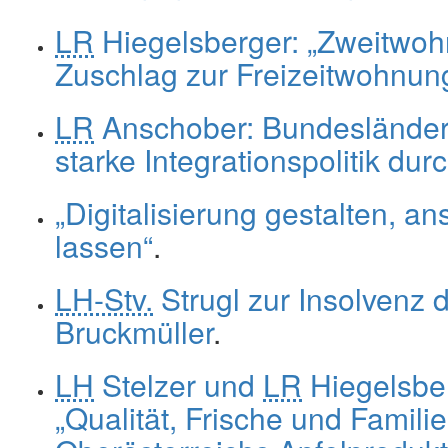
LR
Hiegelsberger: „Zweitwoh
Zuschlag zur Freizeitwohnu
LR
Anschober: Bundesländer
starke Integrationspolitik d
„Digitalisierung gestalten, ans
lassen“
.
LH-Stv.
Strugl zur Insolvenz 
Bruckmüller
.
LH
Stelzer und
LR
Hiegelsber
„Qualität, Frische und Famili