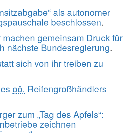
nsitzabgabe“ als autonomer
ngspauschale beschlossen
.
 machen gemeinsam Druck für
urch nächste Bundesregierung
.
tatt sich von ihr treiben zu
des
oö.
Reifengroßhändlers
ger zum „Tag des Apfels“:
enbetriebe zeichnen