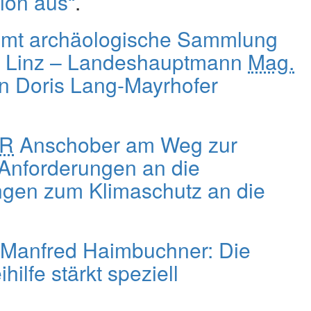
ion aus“
.
mmt archäologische Sammlung
Linz – Landeshauptmann
Mag.
in Doris Lang-Mayrhofer
LR
Anschober am Weg zur
 Anforderungen an die
ngen zum Klimaschutz an die
 Manfred Haimbuchner: Die
lfe stärkt speziell