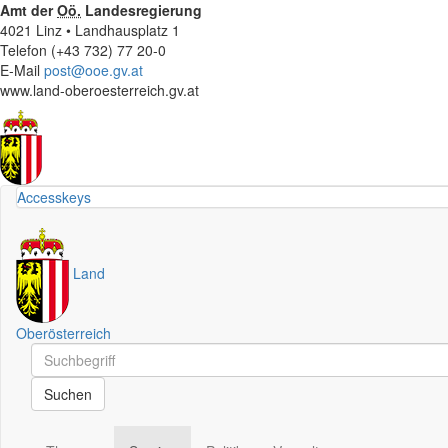
Amt der
Oö.
Landesregierung
4021 Linz • Landhausplatz 1
Telefon (+43 732) 77 20-0
E-Mail
post@ooe.gv.at
www.land-oberoesterreich.gv.at
Accesskeys
Land
Oberösterreich
Schnellsuche
Schnellsuche
Suchen