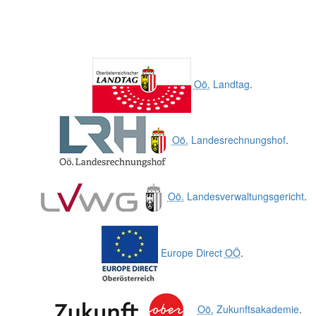
Oö.
Landtag
.
Oö.
Landesrechnungshof
.
Oö.
Landesverwaltungsgericht
.
Europe Direct
OÖ
.
Oö.
Zukunftsakademie
.