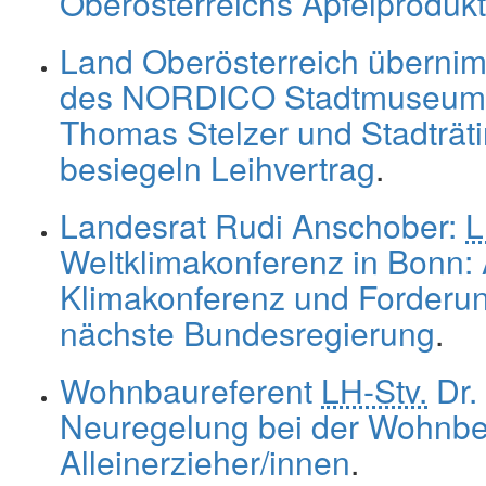
Oberösterreichs Apfelprodukt
Land Oberösterreich überni
des NORDICO Stadtmuseum 
Thomas Stelzer und Stadträt
besiegeln Leihvertrag
.
Landesrat Rudi Anschober:
Weltklimakonferenz in Bonn:
Klimakonferenz und Forderu
nächste Bundesregierung
.
Wohnbaureferent
LH-Stv.
Dr.
Neuregelung bei der Wohnbeihi
Alleinerzieher/innen
.