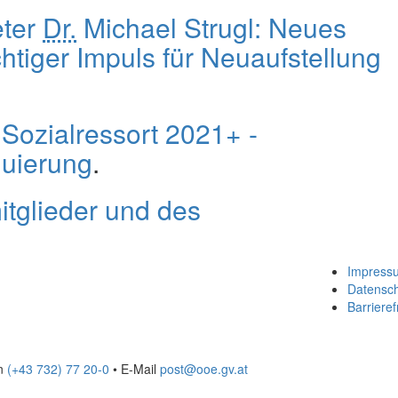
eter
Dr.
Michael Strugl: Neues
htiger Impuls für Neuaufstellung
: Sozialressort 2021+ -
luierung
.
tglieder und des
Impress
Datensc
Barrieref
on
(+43 732) 77 20-0
• E-Mail
post@ooe.gv.at