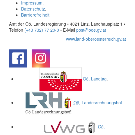
Impressum
.
Datenschutz
.
Barrierefreiheit
.
Amt der Oö. Landesregierung • 4021 Linz, Landhausplatz 1
•
Telefon
(+43 732) 77 20-0
• E-Mail
post@ooe.gv.at
www.land-oberoesterreich.gv.at
.
.
Oö.
Landtag
.
Oö.
Landesrechnungshof
.
Oö.