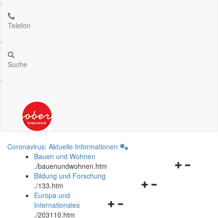
.
Telefon
.
Suche
.
Coronavirus: Aktuelle Informationen
Bauen und Wohnen
Navigationsm
.
/bauenundwohnen.htm
öffnen
Bildung und Forschung
Navigationsmenü
und
.
/133.htm
öffnen
schließen
Europa und
Navigationsmenü
und
Internationales
öffnen
schließen
.
/203110.htm