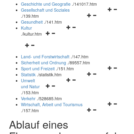
und
Geschichte und Geografie
.
/141017.htm
schließen
Navigationsm
Gesellschaft und Soziales
Navigationsmenü
öffnen
.
/139.htm
öffnen
und
Gesundheit
.
/141.htm
Navigationsmenü
und
schließen
Kultur
Navigationsmenü
öffnen
schließen
.
/kultur.htm
öffnen
und
Navigationsmenü
und
schließen
öffnen
schließen
Land- und Forstwirtschaft
.
/147.htm
und
Sicherheit und Ordnung
.
/89557.htm
schließen
Navigationsm
Sport und Freizeit
.
/151.htm
Navigationsmenü
öffnen
Statistik
.
/statistik.htm
Navigationsmenü
öffnen
und
Umwelt
Navigationsmenü
öffnen
und
schließen
und Natur
öffnen
und
schließen
.
/153.htm
und
schließen
Verkehr
.
/528685.htm
schließen
Navigationsm
Wirtschaft, Arbeit und Tourismus
Navigationsmenü
öffnen
.
/157.htm
öffnen
und
Ablauf eines
und
schließen
schließen