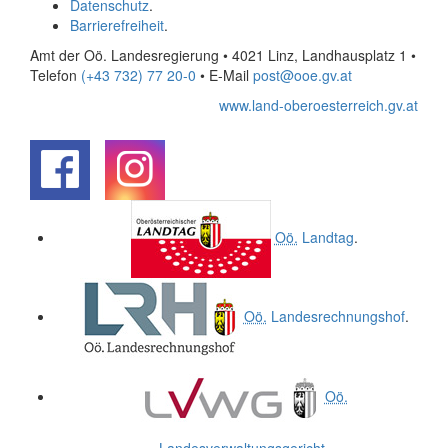
Datenschutz
.
Barrierefreiheit
.
Amt der Oö. Landesregierung • 4021 Linz, Landhausplatz 1
•
Telefon
(+43 732) 77 20-0
• E-Mail
post@ooe.gv.at
www.land-oberoesterreich.gv.at
.
.
Oö.
Landtag
.
Oö.
Landesrechnungshof
.
Oö.