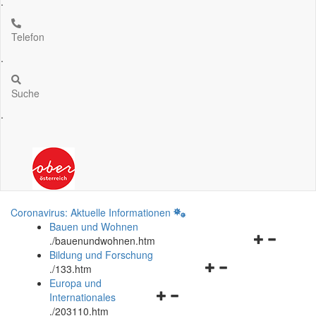
.
Telefon
.
Suche
.
Coronavirus: Aktuelle Informationen
Bauen und Wohnen
Navigationsm
.
/bauenundwohnen.htm
öffnen
Bildung und Forschung
Navigationsmenü
und
.
/133.htm
öffnen
schließen
Europa und
Navigationsmenü
und
Internationales
öffnen
schließen
.
/203110.htm