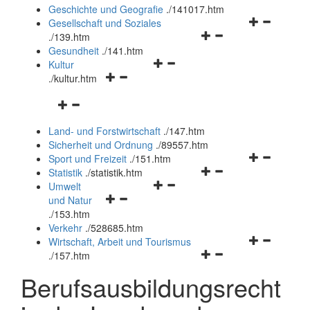
und
Geschichte und Geografie
.
/141017.htm
schließen
Navigationsm
Gesellschaft und Soziales
Navigationsmenü
öffnen
.
/139.htm
öffnen
und
Gesundheit
.
/141.htm
Navigationsmenü
und
schließen
Kultur
Navigationsmenü
öffnen
schließen
.
/kultur.htm
öffnen
und
Navigationsmenü
und
schließen
öffnen
schließen
Land- und Forstwirtschaft
.
/147.htm
und
Sicherheit und Ordnung
.
/89557.htm
schließen
Navigationsm
Sport und Freizeit
.
/151.htm
Navigationsmenü
öffnen
Statistik
.
/statistik.htm
Navigationsmenü
öffnen
und
Umwelt
Navigationsmenü
öffnen
und
schließen
und Natur
öffnen
und
schließen
.
/153.htm
und
schließen
Verkehr
.
/528685.htm
schließen
Navigationsm
Wirtschaft, Arbeit und Tourismus
Navigationsmenü
öffnen
.
/157.htm
öffnen
und
Berufsausbildungsrecht
und
schließen
schließen