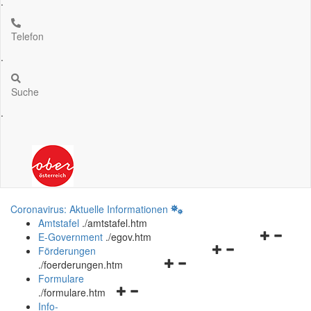
.
Telefon
.
Suche
.
Coronavirus: Aktuelle Informationen
Amtstafel
.
/amtstafel.htm
Navigation
E-Government
.
/egov.htm
Navigationsmenü
öffnen
Förderungen
Navigationsmenü
öffnen
und
.
/foerderungen.htm
öffnen
und
schließen
Formulare
Navigationsmenü
und
schließen
.
/formulare.htm
öffnen
schließen
Info-