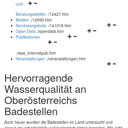
Navigationsmenü
und
und
öffnen
schließen
Beratungsstellen
.
/12427.htm
und
Medien
.
/12090.htm
schließen
Navigation
Serviceangebote
.
/141018.htm
Navigationsmenü
öffnen
Open Data
.
/opendata.htm
Navigationsmenü
öffnen
und
Publikationen
Navigationsmenü
öffnen
und
schließen
öffnen
und
schließen
.
/was_internetpub.htm
und
schließen
Veranstaltungen
.
/veranstaltungen.htm
schließen
Navigation
öffnen
Hervorragende
und
schließen
Wasserqualität an
Oberösterreichs
Badestellen
Auch heuer wurden die Badestellen im Land untersucht und
erneut als unbedenklich und hygienisch sicher bewertet. Alle acht