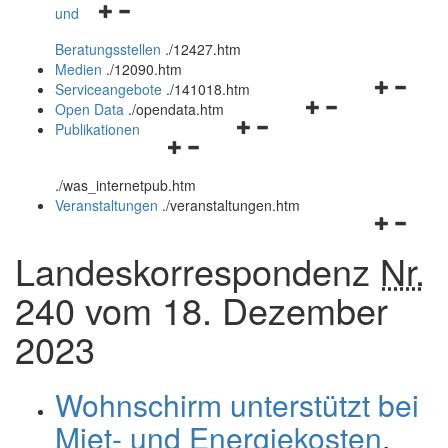
Navigationsmenü
und
und
öffnen
schließen
Beratungsstellen
.
/12427.htm
und
Medien
.
/12090.htm
schließen
Navigation
Serviceangebote
.
/141018.htm
Navigationsmenü
öffnen
Open Data
.
/opendata.htm
Navigationsmenü
öffnen
und
Publikationen
Navigationsmenü
öffnen
und
schließen
öffnen
und
schließen
.
/was_internetpub.htm
und
schließen
Veranstaltungen
.
/veranstaltungen.htm
schließen
Navigation
öffnen
Landeskorrespondenz
Nr.
und
schließen
240 vom 18. Dezember
2023
Wohnschirm unterstützt bei
Miet- und Energiekosten
.