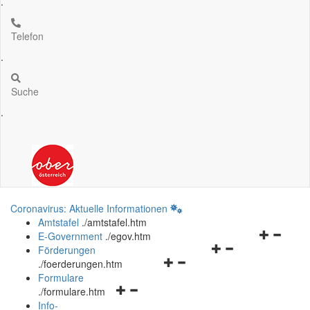
.
Telefon
.
Suche
.
Coronavirus: Aktuelle Informationen
Amtstafel
.
/amtstafel.htm
Navigation
E-Government
.
/egov.htm
Navigationsmenü
öffnen
Förderungen
Navigationsmenü
öffnen
und
.
/foerderungen.htm
öffnen
und
schließen
Formulare
Navigationsmenü
und
schließen
.
/formulare.htm
öffnen
schließen
Info-