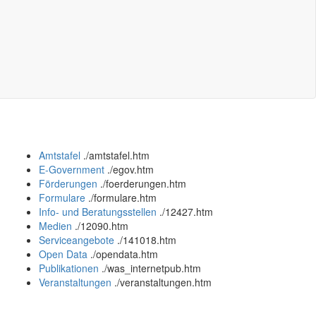
Amtstafel
.
/amtstafel.htm
E-Government
.
/egov.htm
Förderungen
.
/foerderungen.htm
Formulare
.
/formulare.htm
Info- und Beratungsstellen
.
/12427.htm
Medien
.
/12090.htm
Serviceangebote
.
/141018.htm
Open Data
.
/opendata.htm
Publikationen
.
/was_internetpub.htm
Veranstaltungen
.
/veranstaltungen.htm