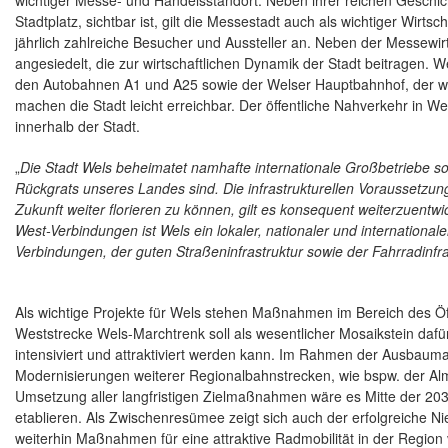
wichtiger Messe- und Handelsstandort. Neben ihrer reichen Geschicht
Stadtplatz, sichtbar ist, gilt die Messestadt auch als wichtiger Wirt
jährlich zahlreiche Besucher und Aussteller an. Neben der Messewir
angesiedelt, die zur wirtschaftlichen Dynamik der Stadt beitragen.
den Autobahnen A1 und A25 sowie der Welser Hauptbahnhof, der wic
machen die Stadt leicht erreichbar. Der öffentliche Nahverkehr in Wel
innerhalb der Stadt.
„
Die Stadt Wels beheimatet namhafte internationale Großbetriebe sowi
Rückgrats unseres Landes sind. Die infrastrukturellen Voraussetzun
Zukunft weiter florieren zu können, gilt es konsequent weiterzuent
West-Verbindungen ist Wels ein lokaler, nationaler und internationale
Verbindungen, der guten Straßeninfrastruktur sowie der Fahrradinfras
Als wichtige Projekte für Wels stehen Maßnahmen im Bereich des Öff
Weststrecke Wels-Marchtrenk soll als wesentlicher Mosaikstein daf
intensiviert und attraktiviert werden kann. Im Rahmen der Ausba
Modernisierungen weiterer Regionalbahnstrecken, wie bspw. der 
Umsetzung aller langfristigen Zielmaßnahmen wäre es Mitte der 203
etablieren. Als Zwischenresümee zeigt sich auch der erfolgreiche Ni
weiterhin Maßnahmen für eine attraktive Radmobilität in der Region v