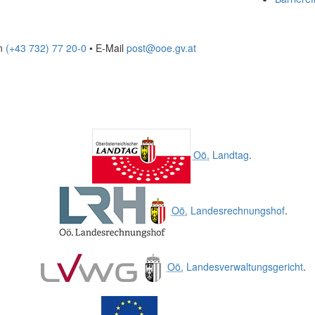
on
(+43 732) 77 20-0
• E-Mail
post@ooe.gv.at
Oö.
Landtag
.
Oö.
Landesrechnungshof
.
Oö.
Landesverwaltungsgericht
.