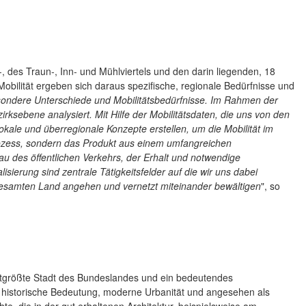
-, des Traun-, Inn- und Mühlviertels und den darin liegenden, 18
 Mobilität ergeben sich daraus spezifische, regionale Bedürfnisse und
besondere Unterschiede und Mobilitätsbedürfnisse. Im Rahmen der
ksebene analysiert. Mit Hilfe der Mobilitätsdaten, die uns von den
okale und überregionale Konzepte erstellen, um die Mobilität im
rozess, sondern das Produkt aus einem umfangreichen
 des öffentlichen Verkehrs, der Erhalt und notwendige
isierung sind zentrale Tätigkeitsfelder auf die wir uns dabei
gesamten Land angehen und vernetzt miteinander bewältigen
", so
eitgrößte Stadt des Bundeslandes und ein bedeutendes
hre historische Bedeutung, moderne Urbanität und angesehen als