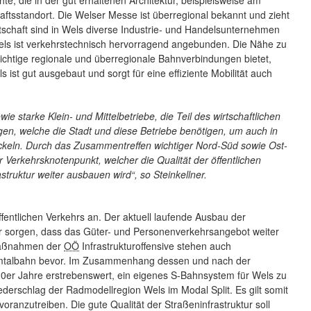
e, die in der gut erhaltenen Architektur, beispielsweise am
schaftsstandort. Die Welser Messe ist überregional bekannt und zieht
tschaft sind in Wels diverse Industrie- und Handelsunternehmen
 Wels ist verkehrstechnisch hervorragend angebunden. Die Nähe zu
htige regionale und überregionale Bahnverbindungen bietet,
s ist gut ausgebaut und sorgt für eine effiziente Mobilität auch
e starke Klein- und Mittelbetriebe, die Teil des wirtschaftlichen
gen, welche die Stadt und diese Betriebe benötigen, um auch in
wickeln. Durch das Zusammentreffen wichtiger Nord-Süd sowie Ost-
r Verkehrsknotenpunkt, welcher die Qualität der öffentlichen
truktur weiter ausbauen wird“, so Steinkellner.
entlichen Verkehrs an. Der aktuell laufende Ausbau der
ür sorgen, dass das Güter- und Personenverkehrsangebot weiter
umaßnahmen der
OÖ
Infrastrukturoffensive stehen auch
Almtalbahn bevor. Im Zusammenhang dessen und nach der
0er Jahre erstrebenswert, ein eigenes S-Bahnsystem für Wels zu
ederschlag der Radmodellregion Wels im Modal Split. Es gilt somit
oranzutreiben. Die gute Qualität der Straßeninfrastruktur soll