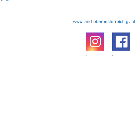
www.land-oberoesterreich.gv.at
.
.