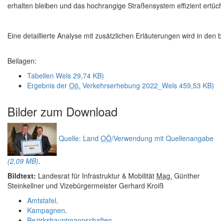
erhalten bleiben und das hochrangige Straßensystem effizient ertüc
Eine detaillierte Analyse mit zusätzlichen Erläuterungen wird in de
Beilagen:
Tabellen Wels
29,74 KB)
Ergebnis der
Oö.
Verkehrserhebung 2022_Wels
459,53 KB)
Bilder zum
Download
Quelle: Land
OÖ
/Verwendung mit Quellenangabe
(2,09 MB)
.
Bildtext:
Landesrat für Infrastruktur & Mobilität
Mag.
Günther
Steinkellner und Vizebürgermeister Gerhard Kroiß
Amtstafel
.
Kampagnen
.
Bezirkshauptmannschaften
.