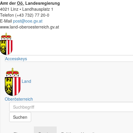
Amt der
Oö.
Landesregierung
4021 Linz • Landhausplatz 1
Telefon (+43 732) 77 20-0
E-Mail
post@ooe.gv.at
www.land-oberoesterreich.gv.at
Accesskeys
Land
Oberösterreich
Schnellsuche
Schnellsuche
Suchen