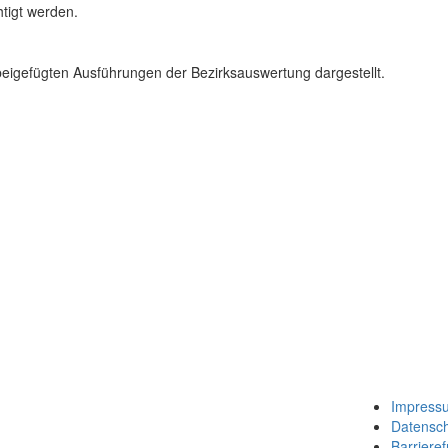
htigt werden.
n beigefügten Ausführungen der Bezirksauswertung dargestellt.
Impress
Datensc
Barrieref