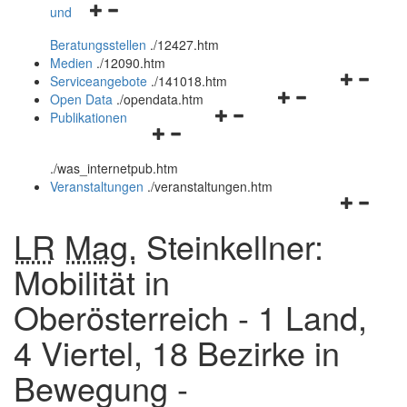
Navigationsmenü
und
und
öffnen
schließen
Beratungsstellen
.
/12427.htm
und
Medien
.
/12090.htm
schließen
Navigation
Serviceangebote
.
/141018.htm
Navigationsmenü
öffnen
Open Data
.
/opendata.htm
Navigationsmenü
öffnen
und
Publikationen
Navigationsmenü
öffnen
und
schließen
öffnen
und
schließen
.
/was_internetpub.htm
und
schließen
Veranstaltungen
.
/veranstaltungen.htm
schließen
Navigation
öffnen
LR
Mag.
Steinkellner:
und
schließen
Mobilität in
Oberösterreich - 1 Land,
4 Viertel, 18 Bezirke in
Bewegung -