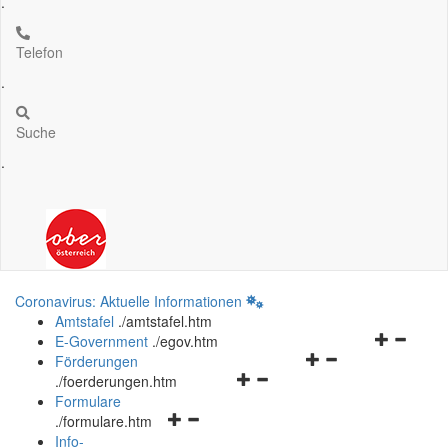
.
Telefon
.
Suche
.
Coronavirus: Aktuelle Informationen
Amtstafel
.
/amtstafel.htm
Navigation
E-Government
.
/egov.htm
Navigationsmenü
öffnen
Förderungen
Navigationsmenü
öffnen
und
.
/foerderungen.htm
öffnen
und
schließen
Formulare
Navigationsmenü
und
schließen
.
/formulare.htm
öffnen
schließen
Info-