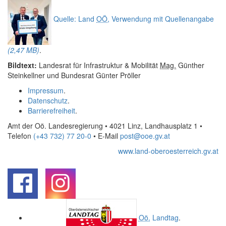
Quelle: Land
OÖ
, Verwendung mit Quellenangabe
(2,47 MB)
.
Bildtext:
Landesrat für Infrastruktur & Mobilität
Mag.
Günther
Steinkellner und Bundesrat Günter Pröller
Impressum
.
Datenschutz
.
Barrierefreiheit
.
Amt der Oö. Landesregierung • 4021 Linz, Landhausplatz 1
•
Telefon
(+43 732) 77 20-0
• E-Mail
post@ooe.gv.at
www.land-oberoesterreich.gv.at
.
.
Oö.
Landtag
.