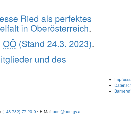
esse Ried als perfektes
elfalt in Oberösterreich
.
n
OÖ
(Stand 24.3. 2023)
.
tglieder und des
Impress
Datensc
Barrieref
on
(+43 732) 77 20-0
• E-Mail
post@ooe.gv.at