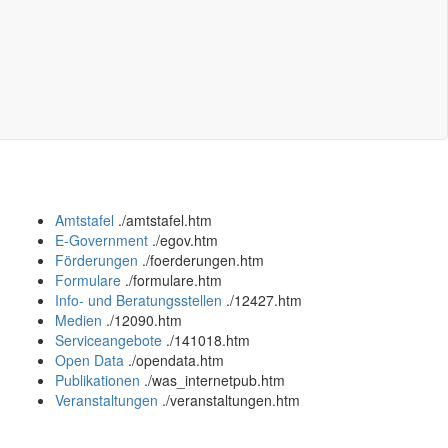
Amtstafel
.
/amtstafel.htm
E-Government
.
/egov.htm
Förderungen
.
/foerderungen.htm
Formulare
.
/formulare.htm
Info- und Beratungsstellen
.
/12427.htm
Medien
.
/12090.htm
Serviceangebote
.
/141018.htm
Open Data
.
/opendata.htm
Publikationen
.
/was_internetpub.htm
Veranstaltungen
.
/veranstaltungen.htm