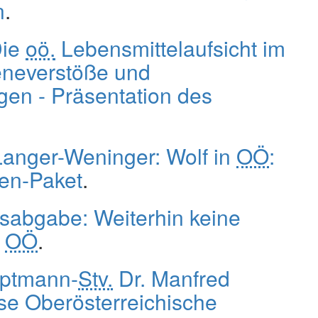
n
.
Die
oö.
Lebensmittelaufsicht im
eneverstöße und
en - Präsentation des
Langer-Weninger: Wolf in
OÖ
:
en-Paket
.
sabgabe: Weiterhin keine
n
OÖ
.
ptmann-
Stv.
Dr. Manfred
se Oberösterreichische