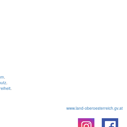
um
.
hutz
.
reiheit
.
www.land-oberoesterreich.gv.at