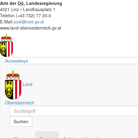
Amt der
Oö.
Landesregierung
4021 Linz • Landhausplatz 1
Telefon (+43 732) 77 20-0
E-Mail
post@ooe.gv.at
www.land-oberoesterreich.gv.at
Accesskeys
Land
Oberösterreich
Schnellsuche
Schnellsuche
Suchen