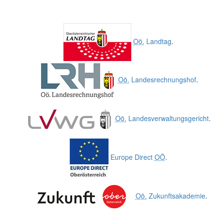
Oö.
Landtag
.
Oö.
Landesrechnungshof
.
Oö.
Landesverwaltungsgericht
.
Europe Direct
OÖ
.
Oö.
Zukunftsakademie
.