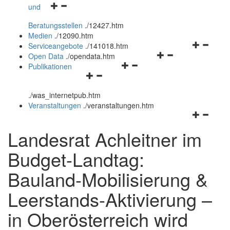
Navigationsmenü
und
und
öffnen
schließen
Beratungsstellen
.
/12427.htm
und
Medien
.
/12090.htm
schließen
Navigation
Serviceangebote
.
/141018.htm
Navigationsmenü
öffnen
Open Data
.
/opendata.htm
Navigationsmenü
öffnen
und
Publikationen
Navigationsmenü
öffnen
und
schließen
öffnen
und
schließen
.
/was_internetpub.htm
und
schließen
Veranstaltungen
.
/veranstaltungen.htm
schließen
Navigation
öffnen
Landesrat Achleitner im
und
schließen
Budget-Landtag:
Bauland-Mobilisierung &
Leerstands-Aktivierung –
in Oberösterreich wird