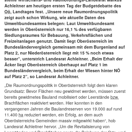
Achleitner am heutigen ersten Tag der Budgetdebatte des
Oö.
Landtages fest. „Unsere neue Raumordnungspolitik
zeigt auch schon Wirkung, wie aktuelle Daten des
Umweltbundesamtes belegen: Laut Umweltbundesamt
werden in Oberösterreich nur 16,1 % des verfügbaren
Siedlungsraumes für Bebauung, Verkehrsflächen und
Freizeitanlagen genutzt. Damit liegt Oberösterreich im
Bundesländervergleich gemeinsam mit dem Burgenland auf
Platz 2, nur Niederösterreich liegt mit 15 % noch etwas
besser“, unterstrich Landesrat Achleitner. „Beim Erhalt der
Äcker liegt Oberösterreich überhaupt auf Platz 1 im
Bundesländervergleich, beim Erhalt der Wiesen hinter NÖ
auf Platz 2“, so Landesrat Achleitner.
„Die Raumordnungspolitik in Oberösterreich folgt dem klaren
Grundsatz: Bevor Flächen neu gewidmet werden, müssen zuerst
bereits gewidmetes Bauland mobilisiert oder Leerstände
bzw.
Brachflächen reaktiviert werden. Hier konnten in den
vergangenen Jahren die Baulandreserven von 19.000 auf rund
11.400
ha
reduziert werden, ein Erfolg, an dem auch
Oberösterreichs Gemeinden massiv mitgewirkt haben“, hob
Landesrat Achleitner hervor. „Um die Revitalisierung von