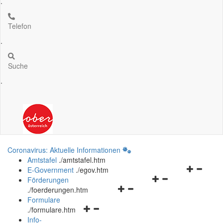
.
Telefon
.
Suche
.
Coronavirus: Aktuelle Informationen
Amtstafel
.
/amtstafel.htm
Navigation
E-Government
.
/egov.htm
Navigationsmenü
öffnen
Förderungen
Navigationsmenü
öffnen
und
.
/foerderungen.htm
öffnen
und
schließen
Formulare
Navigationsmenü
und
schließen
.
/formulare.htm
öffnen
schließen
Info-