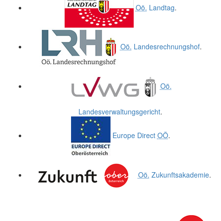
Oö.
Landtag
.
Oö.
Landesrechnungshof
.
Oö.
Landesverwaltungsgericht
.
Europe Direct
OÖ
.
Oö.
Zukunftsakademie
.