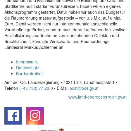
Leerständen und Brachflächen sowie die Belebung der Orts- und
Stadtkerne noch stärker voranzutreiben, haben wir ein eigenes
Aktionsprogramm gestartet. Dafür haben wir auch das Budget für
die Raumordnung massiv aufgestockt – von 3,5
Mio.
auf 6
Mio.
Euro. Damit werden nicht nur interkommunale konzeptionelle
Vorarbeiten gefördert, sondern auch darauf aufbauende investive
Revitalisierungsmaßnahmen von leerstehenden Objekten und
Brachflächen“, kündigte Wirtschafts- und Raumordnungs-
Landesrat Markus Achleitner an.
Impressum
.
Datenschutz
.
Barrierefreiheit
.
Amt der Oö. Landesregierung • 4021 Linz, Landhausplatz 1
•
Telefon
(+43 732) 77 20-0
• E-Mail
post@ooe.gv.at
www.land-oberoesterreich.gv.at
.
.