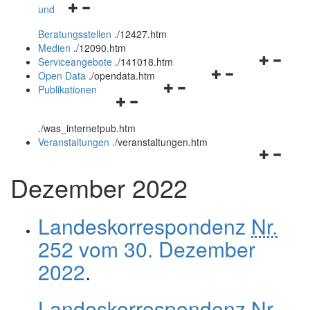
Navigationsmenü
und
und
öffnen
schließen
Beratungsstellen
.
/12427.htm
und
Medien
.
/12090.htm
schließen
Navigation
Serviceangebote
.
/141018.htm
Navigationsmenü
öffnen
Open Data
.
/opendata.htm
Navigationsmenü
öffnen
und
Publikationen
Navigationsmenü
öffnen
und
schließen
öffnen
und
schließen
.
/was_internetpub.htm
und
schließen
Veranstaltungen
.
/veranstaltungen.htm
schließen
Navigation
öffnen
Dezember 2022
und
schließen
Landeskorrespondenz
Nr.
252 vom 30. Dezember
2022
.
Landeskorrespondenz
Nr.