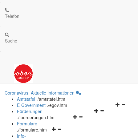
.
Telefon
.
Suche
.
Coronavirus: Aktuelle Informationen
Amtstafel
.
/amtstafel.htm
Navigation
E-Government
.
/egov.htm
Navigationsmenü
öffnen
Förderungen
Navigationsmenü
öffnen
und
.
/foerderungen.htm
öffnen
und
schließen
Formulare
Navigationsmenü
und
schließen
.
/formulare.htm
öffnen
schließen
Info-