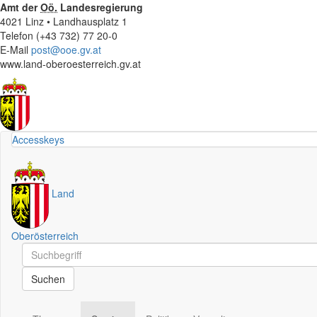
Amt der
Oö.
Landesregierung
4021 Linz • Landhausplatz 1
Telefon (+43 732) 77 20-0
E-Mail
post@ooe.gv.at
www.land-oberoesterreich.gv.at
Accesskeys
Land
Oberösterreich
Schnellsuche
Schnellsuche
Suchen