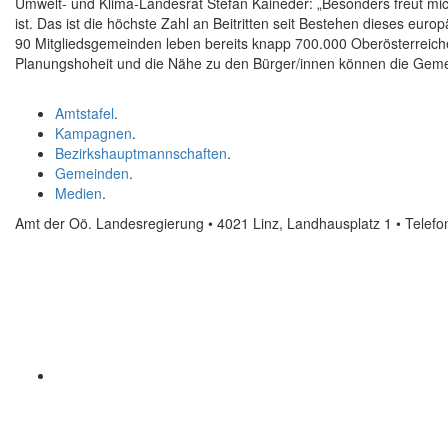
Umwelt- und Klima-Landesrat Stefan Kaineder: „Besonders freut m
ist. Das ist die höchste Zahl an Beitritten seit Bestehen dieses eu
90 Mitgliedsgemeinden leben bereits knapp 700.000 Oberösterreic
Planungshoheit und die Nähe zu den Bürger/innen können die Gemei
Amtstafel
.
Kampagnen
.
Bezirkshauptmannschaften
.
Gemeinden
.
Medien
.
Amt der Oö. Landesregierung • 4021 Linz, Landhausplatz 1
• Telef