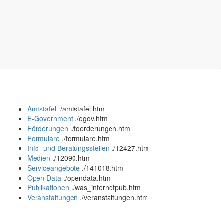
Amtstafel
.
/amtstafel.htm
E-Government
.
/egov.htm
Förderungen
.
/foerderungen.htm
Formulare
.
/formulare.htm
Info- und Beratungsstellen
.
/12427.htm
Medien
.
/12090.htm
Serviceangebote
.
/141018.htm
Open Data
.
/opendata.htm
Publikationen
.
/was_internetpub.htm
Veranstaltungen
.
/veranstaltungen.htm