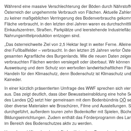
Während eine massive Verschlechterung der Böden durch Nährstoffver
Österreich der ungehemmte Verbrauch von Flächen. Aktuelle Zahlen
zu keiner maßgeblichen Verringerung des Bodenverbrauchs gekommen
Fläche verbraucht, in den letzten drei Jahren waren es durchschnittl
Einkaufszentren, Straßen, Parkplätze und leerstehende Industriefläc
Nahrungsmittelproduktion entzogen sind.
„Das österreichweite Ziel von 2,5 Hektar liegt in weiter Ferne. Alle
drei Fußballfelder – verbraucht. In den letzten 25 Jahren verlor Ös
gesamten Agrarfläche des Burgenlands. Wie die neuen Daten zeigen,
verbrauchten Flächen werden versiegelt oder überbaut. Wir können 
Ausweisung und dem Schutz von wertvollen landwirtschaftlichen Fl
Handeln für den Klimaschutz, denn Bodenschutz ist Klimaschutz un
Kaineder.
In einer kürzlich präsentierten Umfrage des WWF sprechen sich vi
aus. Das zeigt deutlich, dass über Bewusstseinsbildung eine hohe S
des Landes
OÖ
setzt hier gemeinsam mit dem Bodenbündnis
OÖ
se
über diverse Materialen wie Broschüren, Filme und Ausstellungen.
durchgeführt, außerdem touren zehn Bodenkoffer mit Spielen, Büche
Bildungseinrichtungen. Zudem enthält das Förderprogramm des L
im Bereich des Bodenschutzes aktiv zu werden.