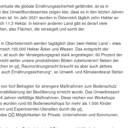
luste die globale Ernährungssicherheit gefährdet, ist es in
 des Umweltbundesamtes zeigen klar, dass es in den letzten Jahren
 ist. Im Jahr 2021 wurden in Österreich täglich zehn Hektar an
ich 11,3 Hektar. In keinem anderen Land gibt es derart viele
hen, also Flächen, die versiegelt und somit der
ine in Oberösterreich werden tagtäglich über zwei Hektar Land – etwa
terreich 150.000 Hektar Äcker und Wiesen. Das entspricht der
 ist auch der Versiegelungsgrad stark angestiegen: 60 Prozent der
nicht weiter unsere produktivsten Böden zubetonieren! Neben der
ächen im
oö.
Raumordnungsrecht braucht es aber auch aktives
d auch Ernährungssicherung“, so Umwelt- und Klimalandesrat Stefan
er von fünf Befragten für strengere Maßnahmen zum Bodenschutz
ensibilisierung der Bevölkerung erreicht wurde. Das Umweltressort
it Jahren vielfältige Maßnahmen. Diese reichen von Workshops
 So wurden rund 60 Bodenworkshops für mehr als 1.000 Kinder
rn und Experimentier-Utensilien durch die
oö.
andes
OÖ
Möglichkeiten für Private, Unternehmen und Kommunen,