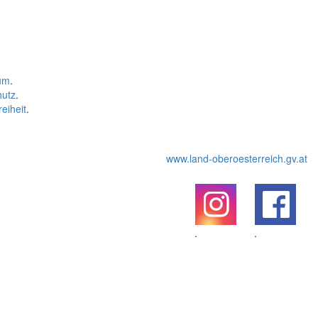
um
.
hutz
.
reiheit
.
www.land-oberoesterreich.gv.at
.
.