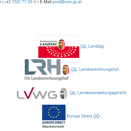
on
(+43 732) 77 20-0
• E-Mail
post@ooe.gv.at
Oö.
Landtag
.
Oö.
Landesrechnungshof
.
Oö.
Landesverwaltungsgericht
.
Europe Direct
OÖ
.