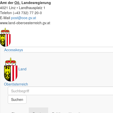
Amt der
Oö.
Landesregierung
4021 Linz • Landhausplatz 1
Telefon (+43 732) 77 20-0
E-Mail
post@ooe.gv.at
www.land-oberoesterreich.gv.at
Accesskeys
Land
Oberösterreich
Schnellsuche
Schnellsuche
Suchen