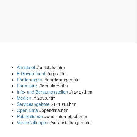
Amtstafel
.
/amtstafel.htm
E-Government
.
/egov.htm
Förderungen
.
/foerderungen.htm
Formulare
.
/formulare.htm
Info- und Beratungsstellen
.
/12427.htm
Medien
.
/12090.htm
Serviceangebote
.
/141018.htm
Open Data
.
/opendata.htm
Publikationen
.
/was_internetpub.htm
Veranstaltungen
.
/veranstaltungen.htm