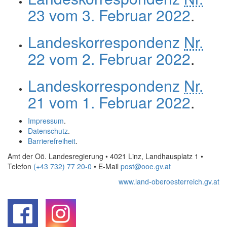
23 vom 3. Februar 2022
.
Landeskorrespondenz
Nr.
22 vom 2. Februar 2022
.
Landeskorrespondenz
Nr.
21 vom 1. Februar 2022
.
Impressum
.
Datenschutz
.
Barrierefreiheit
.
Amt der Oö. Landesregierung • 4021 Linz, Landhausplatz 1
•
Telefon
(+43 732) 77 20-0
• E-Mail
post@ooe.gv.at
www.land-oberoesterreich.gv.at