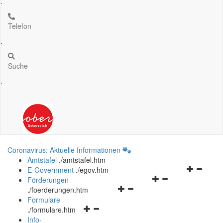
.
Telefon
.
Suche
.
Coronavirus: Aktuelle Informationen
Amtstafel
.
/amtstafel.htm
Navigation
E-Government
.
/egov.htm
Navigationsmenü
öffnen
Förderungen
Navigationsmenü
öffnen
und
.
/foerderungen.htm
öffnen
und
schließen
Formulare
Navigationsmenü
und
schließen
.
/formulare.htm
öffnen
schließen
Info-