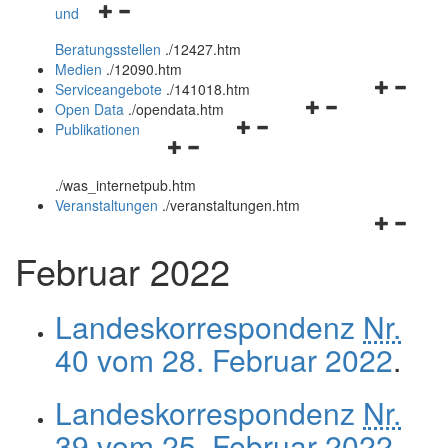
Navigationsmenü
und
und
öffnen
schließen
Beratungsstellen
.
/12427.htm
und
Medien
.
/12090.htm
schließen
Navigation
Serviceangebote
.
/141018.htm
Navigationsmenü
öffnen
Open Data
.
/opendata.htm
Navigationsmenü
öffnen
und
Publikationen
Navigationsmenü
öffnen
und
schließen
öffnen
und
schließen
.
/was_internetpub.htm
und
schließen
Veranstaltungen
.
/veranstaltungen.htm
schließen
Navigation
öffnen
Februar 2022
und
schließen
Landeskorrespondenz
Nr.
40 vom 28. Februar 2022
.
Landeskorrespondenz
Nr.
39 vom 25. Februar 2022
.