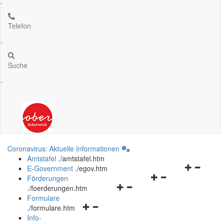
.
Telefon
.
Suche
.
Coronavirus: Aktuelle Informationen
Amtstafel
.
/amtstafel.htm
Navigation
E-Government
.
/egov.htm
Navigationsmenü
öffnen
Förderungen
Navigationsmenü
öffnen
und
.
/foerderungen.htm
öffnen
und
schließen
Formulare
Navigationsmenü
und
schließen
.
/formulare.htm
öffnen
schließen
Info-