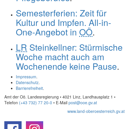
Semesterferien: Zeit für
Kultur und Impfen. All-in-
One-Angebot in
OÖ
.
LR
Steinkellner: Stürmische
Woche macht auch am
Wochenende keine Pause
.
Impressum
.
Datenschutz
.
Barrierefreiheit
.
Amt der Oö. Landesregierung • 4021 Linz, Landhausplatz 1
•
Telefon
(+43 732) 77 20-0
• E-Mail
post@ooe.gv.at
www.land-oberoesterreich.gv.at