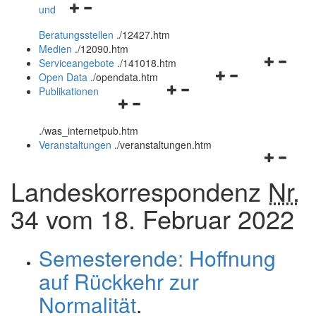
Navigationsmenü
und
und
öffnen
schließen
Beratungsstellen
.
/12427.htm
und
Medien
.
/12090.htm
schließen
Navigation
Serviceangebote
.
/141018.htm
Navigationsmenü
öffnen
Open Data
.
/opendata.htm
Navigationsmenü
öffnen
und
Publikationen
Navigationsmenü
öffnen
und
schließen
öffnen
und
schließen
.
/was_internetpub.htm
und
schließen
Veranstaltungen
.
/veranstaltungen.htm
schließen
Navigation
öffnen
Landeskorrespondenz
Nr.
und
schließen
34 vom 18. Februar 2022
Semesterende: Hoffnung
auf Rückkehr zur
Normalität
.