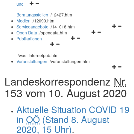
Navigationsmenü
und
und
öffnen
schließen
Beratungsstellen
.
/12427.htm
und
Medien
.
/12090.htm
schließen
Navigation
Serviceangebote
.
/141018.htm
Navigationsmenü
öffnen
Open Data
.
/opendata.htm
Navigationsmenü
öffnen
und
Publikationen
Navigationsmenü
öffnen
und
schließen
öffnen
und
schließen
.
/was_internetpub.htm
und
schließen
Veranstaltungen
.
/veranstaltungen.htm
schließen
Navigation
öffnen
Landeskorrespondenz
Nr.
und
schließen
153 vom 10. August 2020
Aktuelle Situation COVID 19
in
OÖ
(Stand 8. August
2020, 15 Uhr)
.