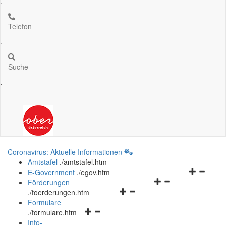
.
Telefon
.
Suche
.
Coronavirus: Aktuelle Informationen
Amtstafel
.
/amtstafel.htm
Navigation
E-Government
.
/egov.htm
Navigationsmenü
öffnen
Förderungen
Navigationsmenü
öffnen
und
.
/foerderungen.htm
öffnen
und
schließen
Formulare
Navigationsmenü
und
schließen
.
/formulare.htm
öffnen
schließen
Info-