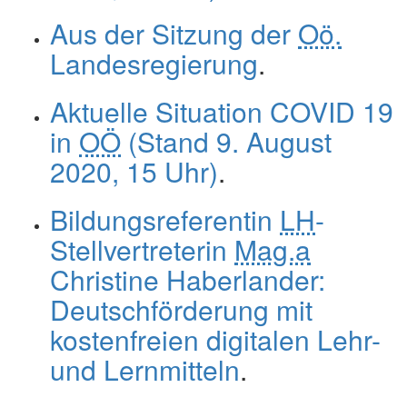
Aus der Sitzung der
Oö.
Landesregierung
.
Aktuelle Situation COVID 19
in
OÖ
(Stand 9. August
2020, 15 Uhr)
.
Bildungsreferentin
LH
-
Stellvertreterin
Mag.a
Christine Haberlander:
Deutschförderung mit
kostenfreien digitalen Lehr-
und Lernmitteln
.