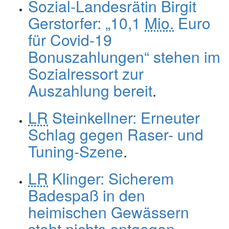
Sozial-Landesrätin Birgit
Gerstorfer: „10,1
Mio.
Euro
für Covid-19
Bonuszahlungen“ stehen im
Sozialressort zur
Auszahlung bereit
.
LR
Steinkellner: Erneuter
Schlag gegen Raser- und
Tuning-Szene
.
LR
Klinger: Sicherem
Badespaß in den
heimischen Gewässern
steht nichts entgegen
.