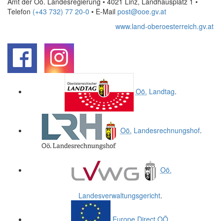
Amt der Oö. Landesregierung • 4021 Linz, Landhausplatz 1
•
Telefon
(+43 732) 77 20-0
• E-Mail
post@ooe.gv.at
www.land-oberoesterreich.gv.at
.
.
Oö.
Landtag
.
Oö.
Landesrechnungshof
.
Oö.
Landesverwaltungsgericht
.
Europe Direct
OÖ
.