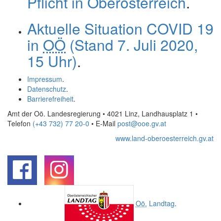
Pflicht in Oberösterreich
.
Aktuelle Situation COVID 19
in
OÖ
(Stand 7. Juli 2020,
15 Uhr)
.
Impressum
.
Datenschutz
.
Barrierefreiheit
.
Amt der Oö. Landesregierung • 4021 Linz, Landhausplatz 1
•
Telefon
(+43 732) 77 20-0
• E-Mail
post@ooe.gv.at
www.land-oberoesterreich.gv.at
.
.
Oö.
Landtag
.