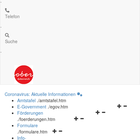
.
Telefon
.
Suche
.
Coronavirus: Aktuelle Informationen
Amtstafel
.
/amtstafel.htm
Navigation
E-Government
.
/egov.htm
Navigationsmenü
öffnen
Förderungen
Navigationsmenü
öffnen
und
.
/foerderungen.htm
öffnen
und
schließen
Formulare
Navigationsmenü
und
schließen
.
/formulare.htm
öffnen
schließen
Info-