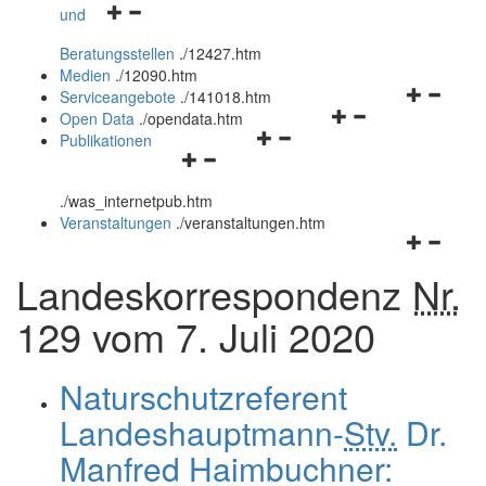
Navigationsmenü
und
und
öffnen
schließen
Beratungsstellen
.
/12427.htm
und
Medien
.
/12090.htm
schließen
Navigation
Serviceangebote
.
/141018.htm
Navigationsmenü
öffnen
Open Data
.
/opendata.htm
Navigationsmenü
öffnen
und
Publikationen
Navigationsmenü
öffnen
und
schließen
öffnen
und
schließen
.
/was_internetpub.htm
und
schließen
Veranstaltungen
.
/veranstaltungen.htm
schließen
Navigation
öffnen
Landeskorrespondenz
Nr.
und
schließen
129 vom 7. Juli 2020
Naturschutzreferent
Landeshauptmann-
Stv.
Dr.
Manfred Haimbuchner: