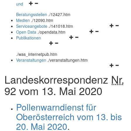
Navigationsmenü
und
und
öffnen
schließen
Beratungsstellen
.
/12427.htm
und
Medien
.
/12090.htm
schließen
Navigation
Serviceangebote
.
/141018.htm
Navigationsmenü
öffnen
Open Data
.
/opendata.htm
Navigationsmenü
öffnen
und
Publikationen
Navigationsmenü
öffnen
und
schließen
öffnen
und
schließen
.
/was_internetpub.htm
und
schließen
Veranstaltungen
.
/veranstaltungen.htm
schließen
Navigation
öffnen
Landeskorrespondenz
Nr.
und
schließen
92 vom 13. Mai 2020
Pollenwarndienst für
Oberösterreich vom 13. bis
20. Mai 2020
.