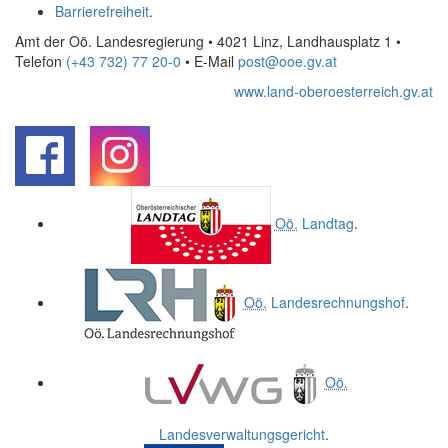
Barrierefreiheit
.
Amt der Oö. Landesregierung • 4021 Linz, Landhausplatz 1
•
Telefon
(+43 732) 77 20-0
• E-Mail
post@ooe.gv.at
www.land-oberoesterreich.gv.at
.
.
Oö.
Landtag
.
Oö.
Landesrechnungshof
.
Oö.
Landesverwaltungsgericht
.