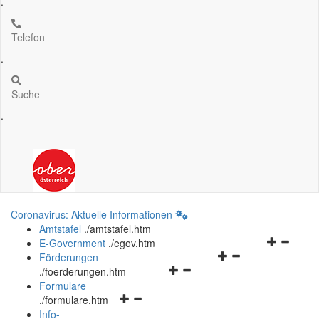
.
Telefon
.
Suche
.
Coronavirus: Aktuelle Informationen
Amtstafel
.
/amtstafel.htm
Navigation
E-Government
.
/egov.htm
Navigationsmenü
öffnen
Förderungen
Navigationsmenü
öffnen
und
.
/foerderungen.htm
öffnen
und
schließen
Formulare
Navigationsmenü
und
schließen
.
/formulare.htm
öffnen
schließen
Info-