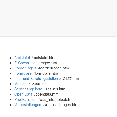
Amtstafel
.
/amtstafel.htm
E-Government
.
/egov.htm
Förderungen
.
/foerderungen.htm
Formulare
.
/formulare.htm
Info- und Beratungsstellen
.
/12427.htm
Medien
.
/12090.htm
Serviceangebote
.
/141018.htm
Open Data
.
/opendata.htm
Publikationen
.
/was_internetpub.htm
Veranstaltungen
.
/veranstaltungen.htm