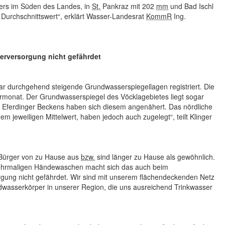
ders im Süden des Landes, in
St.
Pankraz mit 202
mm
und Bad Ischl
Durchschnittswert“, erklärt Wasser-Landesrat
KommR
Ing.
rversorgung nicht gefährdet
r durchgehend steigende Grundwasserspiegellagen registriert. Die
ormonat. Der Grundwasserspiegel des Vöcklagebietes liegt sogar
s Eferdinger Beckens haben sich diesem angenähert. Das nördliche
m jeweiligen Mittelwert, haben jedoch auch zugelegt“, teilt Klinger
d Bürger von zu Hause aus
bzw.
sind länger zu Hause als gewöhnlich.
hrmaligen Händewaschen macht sich das auch beim
gung nicht gefährdet. Wir sind mit unserem flächendeckenden Netz
wasserkörper in unserer Region, die uns ausreichend Trinkwasser