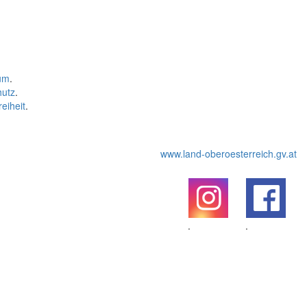
um
.
hutz
.
reiheit
.
www.land-oberoesterreich.gv.at
.
.