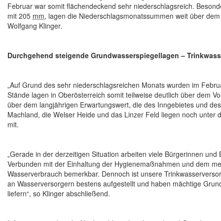
Februar war somit flächendeckend sehr niederschlagsreich. Beson
mit 205
mm
, lagen die Niederschlagsmonatssummen weit über dem 
Wolfgang Klinger.
Durchgehend steigende Grundwasserspiegellagen – Trinkwasse
„Auf Grund des sehr niederschlagsreichen Monats wurden im Februa
Stände lagen in Oberösterreich somit teilweise deutlich über dem V
über dem langjährigen Erwartungswert, die des Inngebietes und de
Machland, die Welser Heide und das Linzer Feld liegen noch unter de
mit.
„Gerade in der derzeitigen Situation arbeiten viele Bürgerinnen un
Verbunden mit der Einhaltung der Hygienemaßnahmen und dem me
Wasserverbrauch bemerkbar. Dennoch ist unsere Trinkwasserversor
an Wasserversorgern bestens aufgestellt und haben mächtige Grund
liefern“, so Klinger abschließend.