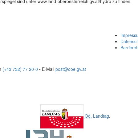
spiegel sind unter www.land-oberoesterreich.gv.at/hydro zu finden.
Impress
Datensc
Barrieref
on
(+43 732) 77 20-0
• E-Mail
post@ooe.gv.at
Oö.
Landtag
.