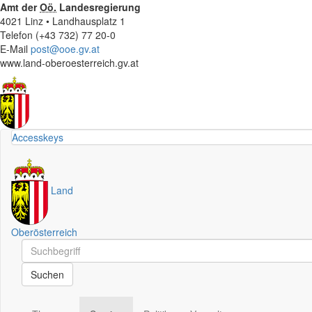
Amt der
Oö.
Landesregierung
4021 Linz • Landhausplatz 1
Telefon (+43 732) 77 20-0
E-Mail
post@ooe.gv.at
www.land-oberoesterreich.gv.at
Accesskeys
Land
Oberösterreich
Schnellsuche
Schnellsuche
Suchen