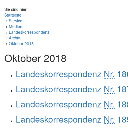
Sie sind hier:
Startseite
.
>
Service
.
>
Medien
.
>
Landeskorrespondenz
.
>
Archiv
.
>
Oktober 2018
.
Oktober 2018
Landeskorrespondenz
Nr.
186
Landeskorrespondenz
Nr.
187
Landeskorrespondenz
Nr.
188
Landeskorrespondenz
Nr.
189