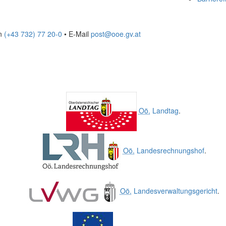
on
(+43 732) 77 20-0
• E-Mail
post@ooe.gv.at
Oö.
Landtag
.
Oö.
Landesrechnungshof
.
Oö.
Landesverwaltungsgericht
.