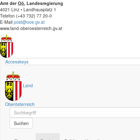
Amt der
Oö.
Landesregierung
4021 Linz • Landhausplatz 1
Telefon (+43 732) 77 20-0
E-Mail
post@ooe.gv.at
www.land-oberoesterreich.gv.at
Accesskeys
Land
Oberösterreich
Schnellsuche
Schnellsuche
Suchen