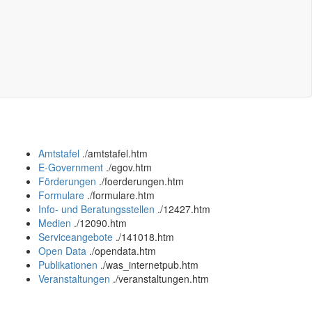
Amtstafel
.
/amtstafel.htm
E-Government
.
/egov.htm
Förderungen
.
/foerderungen.htm
Formulare
.
/formulare.htm
Info- und Beratungsstellen
.
/12427.htm
Medien
.
/12090.htm
Serviceangebote
.
/141018.htm
Open Data
.
/opendata.htm
Publikationen
.
/was_internetpub.htm
Veranstaltungen
.
/veranstaltungen.htm