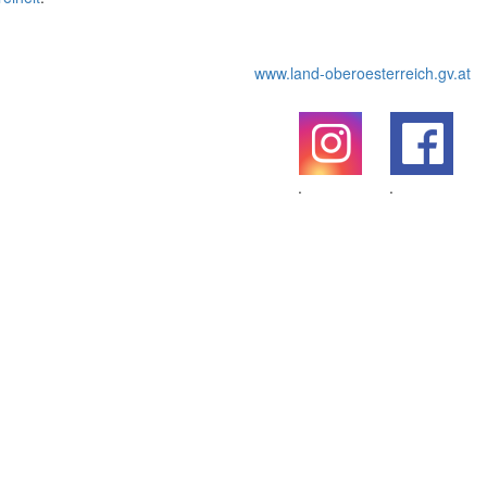
www.land-oberoesterreich.gv.at
.
.