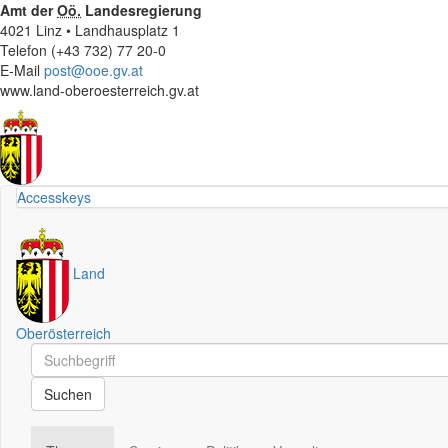
Amt der
Oö.
Landesregierung
4021 Linz • Landhausplatz 1
Telefon (+43 732) 77 20-0
E-Mail
post@ooe.gv.at
www.land-oberoesterreich.gv.at
Accesskeys
Land
Oberösterreich
Schnellsuche
Schnellsuche
Suchen