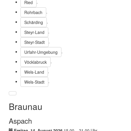
.
Ried
.
Rohrbach
.
Schärding
.
Steyr-Land
.
Steyr-Stadt
.
Urfahr-Umgebung
.
Vöcklabruck
.
Wels-Land
.
Wels-Stadt
Braunau
Aspach
Termin:
Freitag, 14. August 2026
15.00 – 21.00 Uhr