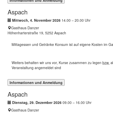
Informationen und Anmeldung
Aspach
Termin:
Mittwoch, 4. November 2026
14.00 – 20.00 Uhr
Ort:
Gasthaus Danzer
Höhenharterstraße 19, 5252 Aspach
Mittagessen und Getränke Konsum ist auf eigene Kosten im Ga
Weiters behalten wir uns vor, Kurse zusammen zu legen
bzw.
ab
Veranstaltung angemeldet sind
Informationen und Anmeldung
Aspach
Termin:
Dienstag, 29. Dezember 2026
09.00 – 16.00 Uhr
Ort:
Gasthaus Danzer