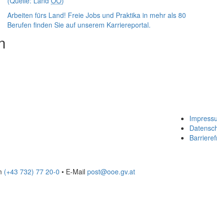
(Quelle: Land
OÖ
)
Arbeiten fürs Land!
Freie Jobs und Praktika in mehr als 80
Berufen finden Sie auf unserem Karriereportal.
n
Impress
Datensc
Barrieref
on
(+43 732) 77 20-0
• E-Mail
post@ooe.gv.at