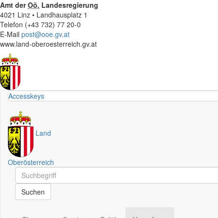
Amt der
Oö.
Landesregierung
4021 Linz • Landhausplatz 1
Telefon (+43 732) 77 20-0
E-Mail
post@ooe.gv.at
www.land-oberoesterreich.gv.at
Accesskeys
Land
Oberösterreich
Schnellsuche
Schnellsuche
Suchen