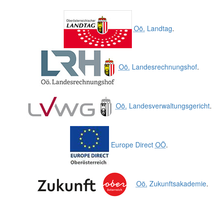
Oö.
Landtag
.
Oö.
Landesrechnungshof
.
Oö.
Landesverwaltungsgericht
.
Europe Direct
OÖ
.
Oö.
Zukunftsakademie
.