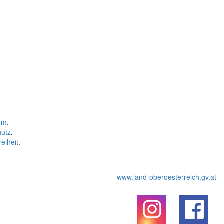
um
.
hutz
.
reiheit
.
www.land-oberoesterreich.gv.at