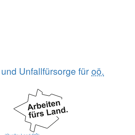
 und Unfallfürsorge für
oö.