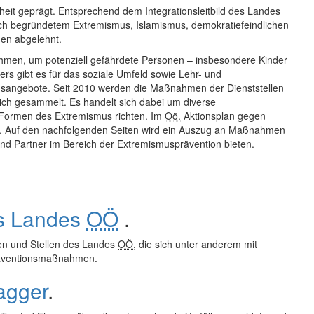
it geprägt. Entsprechend dem Integrationsleitbild des Landes
tisch begründetem Extremismus, Islamismus, demokratiefeindlichen
en abgelehnt.
hmen, um potenziell gefährdete Personen – insbesondere Kinder
rs gibt es für das soziale Umfeld sowie Lehr- und
sangebote. Seit 2010 werden die Maßnahmen der Dienststellen
ch gesammelt. Es handelt sich dabei um diverse
 Formen des Extremismus richten. Im
Oö.
Aktionsplan gegen
rt. Auf den nachfolgenden Seiten wird ein Auszug an Maßnahmen
und Partner im Bereich der Extremismusprävention bieten.
s Landes
OÖ
.
en und Stellen des Landes
OÖ
, die sich unter anderem mit
Präventionsmaßnahmen.
agger
.