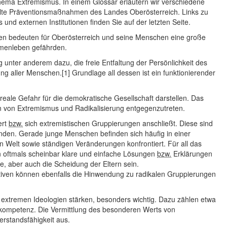
Thema Extremismus. In einem Glossar erläutern wir verschiedene
lte Präventionsmaßnahmen des Landes Oberösterreich. Links zu
nd externen Institutionen finden Sie auf der letzten Seite.
men bedeuten für Oberösterreich und seine Menschen eine große
mmenleben gefährden.
unter anderem dazu, die freie Entfaltung der Persönlichkeit des
ng aller Menschen.[1] Grundlage all dessen ist ein funktionierender
eale Gefahr für die demokratische Gesellschaft darstellen. Das
n von Extremismus und Radikalisierung entgegenzutreten.
ert
bzw.
sich extremistischen Gruppierungen anschließt. Diese sind
den. Gerade junge Menschen befinden sich häufig in einer
en Welt sowie ständigen Veränderungen konfrontiert. Für all das
en oftmals scheinbar klare und einfache Lösungen
bzw.
Erklärungen
, aber auch die Scheidung der Eltern sein.
tiven können ebenfalls die Hinwendung zu radikalen Gruppierungen
xtremen Ideologien stärken, besonders wichtig. Dazu zählen etwa
nkompetenz. Die Vermittlung des besonderen Werts von
erstandsfähigkeit aus.