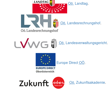
Oö.
Landtag
.
Oö.
Landesrechnungshof
.
Oö.
Landesverwaltungsgericht
.
Europe Direct
OÖ
.
Oö.
Zukunftsakademie
.