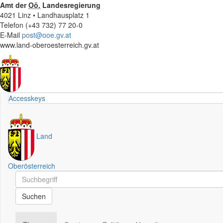
Amt der
Oö.
Landesregierung
4021 Linz • Landhausplatz 1
Telefon (+43 732) 77 20-0
E-Mail
post@ooe.gv.at
www.land-oberoesterreich.gv.at
Accesskeys
Land
Oberösterreich
Schnellsuche
Schnellsuche
Suchen