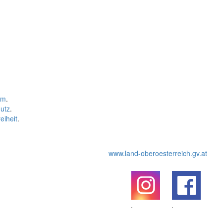
um
.
utz
.
eiheit
.
www.land-oberoesterreich.gv.at
.
.