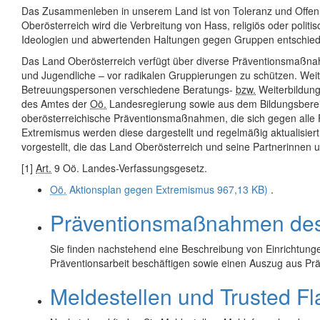
Das Zusammenleben in unserem Land ist von Toleranz und Offenhe
Oberösterreich wird die Verbreitung von Hass, religiös oder poli
Ideologien und abwertenden Haltungen gegen Gruppen entschied
Das Land Oberösterreich verfügt über diverse Präventionsmaßna
und Jugendliche – vor radikalen Gruppierungen zu schützen. Weite
Betreuungspersonen verschiedene Beratungs-
bzw.
Weiterbildung
des Amtes der
Oö.
Landesregierung sowie aus dem Bildungsberei
oberösterreichische Präventionsmaßnahmen, die sich gegen alle
Extremismus werden diese dargestellt und regelmäßig aktualisie
vorgestellt, die das Land Oberösterreich und seine Partnerinnen 
[1]
Art.
9 Oö. Landes-Verfassungsgesetz.
Oö.
Aktionsplan gegen Extremismus
967,13 KB)
.
Präventionsmaßnahmen de
Sie finden nachstehend eine Beschreibung von Einrichtung
Präventionsarbeit beschäftigen sowie einen Auszug aus 
Meldestellen und Trusted Fl