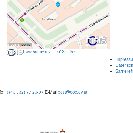
Landhausplatz 1, 4021 Linz
Impress
Datensch
Barrierefr
efon
(+43 732) 77 20-0
• E-Mail
post@ooe.gv.at