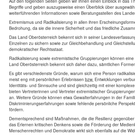
Auf den folgenden Seiten geben wir Ihnen einen Einblick in das 
Begriffe und geben auszugsweise einen Überblick über ausgewäh
weiterführenden Informationen sowie Beratungsstellen des Landes u
Extremismus und Radikalisierung in allen ihren Erscheinungsfor
Bedrohung, da sie die innere Sicherheit und das friedliche Zusa
Das Land Oberösterreich bekennt sich in seiner Landesverfassung 
Einzelnen zu sichern sowie zur Gleichbehandlung und Gleichstellu
demokratischer Rechtsstaat.
Radikalisierung sowie extremistische Gruppierungen können eine r
Land Oberösterreich bekennt sich daher dazu, sämtlichen Forme
Es gibt verschiedenste Gründe, warum sich eine Person radikalisi
meist eng mit persönlichen Erlebnissen
bzw.
Entwicklungen verbun
Identitäts- und Sinnsuche und sind gleichzeitig mit einer komplex
bieten Vertreterinnen und Vertreter extremistischer Gruppierung
an. Weitere Gründe können etwa Gewalterfahrungen in der Familie
Diskriminierungserfahrungen sowie fehlende persönliche Perspek
fördern.
Dementsprechend sind Maßnahmen, die die Resilienz gegenüber e
das Erlernen kritischen Denkens sowie die Förderung der Medie
Menschenrechten und Demokratie wirkt sich ebenfalls auf die Wid