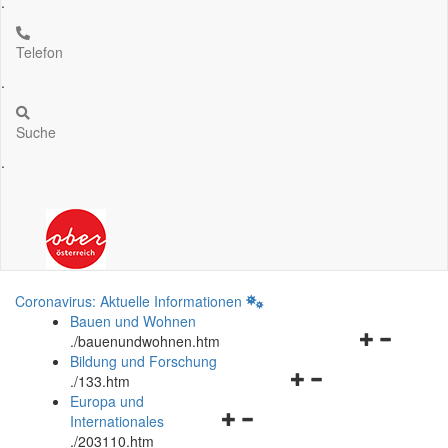
.
Telefon
.
Suche
.
Coronavirus: Aktuelle Informationen
Bauen und Wohnen
Navigationsm
.
/bauenundwohnen.htm
öffnen
Bildung und Forschung
Navigationsmenü
und
.
/133.htm
öffnen
schließen
Europa und
Navigationsmenü
und
Internationales
öffnen
schließen
.
/203110.htm