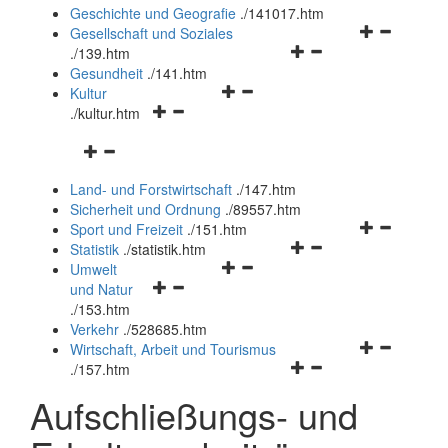
und
Geschichte und Geografie
.
/141017.htm
schließen
Navigationsm
Gesellschaft und Soziales
Navigationsmenü
öffnen
.
/139.htm
öffnen
und
Gesundheit
.
/141.htm
Navigationsmenü
und
schließen
Kultur
Navigationsmenü
öffnen
schließen
.
/kultur.htm
öffnen
und
Navigationsmenü
und
schließen
öffnen
schließen
Land- und Forstwirtschaft
.
/147.htm
und
Sicherheit und Ordnung
.
/89557.htm
schließen
Navigationsm
Sport und Freizeit
.
/151.htm
Navigationsmenü
öffnen
Statistik
.
/statistik.htm
Navigationsmenü
öffnen
und
Umwelt
Navigationsmenü
öffnen
und
schließen
und Natur
öffnen
und
schließen
.
/153.htm
und
schließen
Verkehr
.
/528685.htm
schließen
Navigationsm
Wirtschaft, Arbeit und Tourismus
Navigationsmenü
öffnen
.
/157.htm
öffnen
und
Aufschließungs- und
und
schließen
schließen