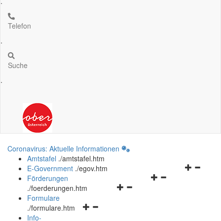
.
Telefon
.
Suche
.
Coronavirus: Aktuelle Informationen
Amtstafel
.
/amtstafel.htm
Navigation
E-Government
.
/egov.htm
Navigationsmenü
öffnen
Förderungen
Navigationsmenü
öffnen
und
.
/foerderungen.htm
öffnen
und
schließen
Formulare
Navigationsmenü
und
schließen
.
/formulare.htm
öffnen
schließen
Info-