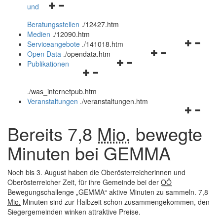
Navigationsmenü
und
und
öffnen
schließen
Beratungsstellen
.
/12427.htm
und
Medien
.
/12090.htm
schließen
Navigation
Serviceangebote
.
/141018.htm
Navigationsmenü
öffnen
Open Data
.
/opendata.htm
Navigationsmenü
öffnen
und
Publikationen
Navigationsmenü
öffnen
und
schließen
öffnen
und
schließen
.
/was_internetpub.htm
und
schließen
Veranstaltungen
.
/veranstaltungen.htm
schließen
Navigation
öffnen
Bereits 7,8
Mio.
bewegte
und
schließen
Minuten bei GEMMA
Noch bis 3. August haben die Oberösterreicherinnen und
Oberösterreicher Zeit, für ihre Gemeinde bei der
OÖ
Bewegungschallenge „GEMMA“ aktive Minuten zu sammeln. 7,8
Mio.
Minuten sind zur Halbzeit schon zusammengekommen, den
Siegergemeinden winken attraktive Preise.