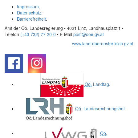
Impressum
.
Datenschutz
.
Barrierefreiheit
.
Amt der Oö. Landesregierung • 4021 Linz, Landhausplatz 1
•
Telefon
(+43 732) 77 20-0
• E-Mail
post@ooe.gv.at
www.land-oberoesterreich.gv.at
.
.
Oö.
Landtag
.
Oö.
Landesrechnungshof
.
Oö.