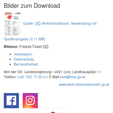
Bilder zum
Download
Quelle:
OÖ
Verkehrsverbund, Verwendung mit
Quellenangabe
(0,11 MB)
.
Bildtext:
Freizeit-Ticket
OÖ
Impressum
.
Datenschutz
.
Barrierefreiheit
.
Amt der Oö. Landesregierung • 4021 Linz, Landhausplatz 1
•
Telefon
(+43 732) 77 20-0
• E-Mail
post@ooe.gv.at
www.land-oberoesterreich.gv.at
.
.