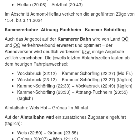
Hieflau (20:06) – Selzthal (20:43)
Im Abschnitt Admont-Hieflau verkehren die angeführten Züge von
15.4. bis 3.11.2024
Kammererbahn: Attnang-Puchheim - Kammer-Schörfling
Auch das Angebot auf der
Kammerer Bahn
wird von Land
OÖ
und
OÖ
Verkehrsverbund erweitert und optimiert – der
Abendverkehr wird deutlich verbessert
bzw.
einige Angebote
zeitlich verschoben. Die jeweils letzten Abfahrtszeiten lauten ab
dem heurigen Fahrplanwechsel:
Vöcklabruck (22:12) – Kammer-Schörfling (22:27) (Mo-Fr.)
Vöcklabruck (23:12) – Kammer-Schörfling (23:27) (täglich)
Kammer-Schörfling (22:33) – Vöcklabruck (22:49) (täglich)
Kammer-Schörfling (23:33) – Attnang-Puchheim (23:55)
(täglich)
Almtalbahn: Wels Hbf – Grünau im Altmtal
Auf der
Almtalbahn
wird ein zusätzliches Zugpaar eingeführt
(täglich):
Wels (22:50) – Grünau (23:55)
Grünau (20:07) – Wels (21:12)