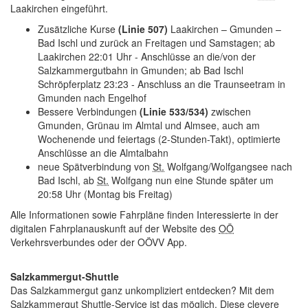
Laakirchen eingeführt.
Zusätzliche Kurse
(Linie 507)
Laakirchen – Gmunden –
Bad Ischl und zurück an Freitagen und Samstagen; ab
Laakirchen 22:01 Uhr - Anschlüsse an die/von der
Salzkammergutbahn in Gmunden; ab Bad Ischl
Schröpferplatz 23:23 - Anschluss an die Traunseetram in
Gmunden nach Engelhof
Bessere Verbindungen
(Linie 533/534)
zwischen
Gmunden, Grünau im Almtal und Almsee, auch am
Wochenende und feiertags (2-Stunden-Takt), optimierte
Anschlüsse an die Almtalbahn
neue Spätverbindung von
St.
Wolfgang/Wolfgangsee nach
Bad Ischl, ab
St.
Wolfgang nun eine Stunde später um
20:58 Uhr (Montag bis Freitag)
Alle Informationen sowie Fahrpläne finden Interessierte in der
digitalen Fahrplanauskunft auf der
Website
des
OÖ
Verkehrsverbundes oder der OÖVV
App
.
Salzkammergut-Shuttle
Das Salzkammergut ganz unkompliziert entdecken? Mit dem
Salzkammergut Shuttle-Service ist das möglich. Diese clevere