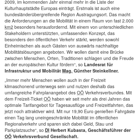
2009, im kommenden Jahr einmal mehr in die Liste der
Kulturhauptstädte Europas einträgt. Erstmals ist auch eine
bundesländerübergreifende Region Austragungsort. Das macht
die Anforderungen an die Mobilität in einem Raum von fast 2.000
km2
besonders herausfordernd. Mit einem von unterschiedlichen
Stakeholdern unterstützten, umfassenden Konzept, das
besonders den öffentlichen Verkehr stärkt, werden sowohl
Einheimischen als auch Gästen von auswärts nachhaltige
Mobilitätslösungen angeboten. Wir wollen damit eine Brücke
zwischen Menschen, Orten, Traditionen schlagen und die Freude
an der europäischen Kultur fördern“, so
Landesrat für
Infrastruktur und Mobilität
Mag.
Günther Steinkellner.
„Immer mehr Menschen wollen auch in der Freizeit
klimaschonend unterwegs sein und nutzen deshalb das
umfangreiche Fahrplanangebot des
OÖ
Verkehrsverbundes. Mit
dem Freizeit-Ticket
OÖ
haben wir seit mehr als drei Jahren das
optimale Tarifangebot für Tagesausflüge und Freizeitfahrten, das
jetzt noch attraktiver wird. Mit nur 19,90 Euro genießen Fahrgäste
einen Tag lang uneingeschränkte Mobilität im öffentlichen
Regionalverkehr und sparen sich dabei Geld, Stau und
Parkplatzsuche“, so
DI
Herbert Kubasta, Geschäftsführer der
OÖ
Verkehrsverbund Gesellschaft.