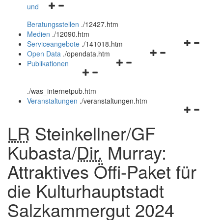
Navigationsmenü
und
und
öffnen
schließen
Beratungsstellen
.
/12427.htm
und
Medien
.
/12090.htm
schließen
Navigation
Serviceangebote
.
/141018.htm
Navigationsmenü
öffnen
Open Data
.
/opendata.htm
Navigationsmenü
öffnen
und
Publikationen
Navigationsmenü
öffnen
und
schließen
öffnen
und
schließen
.
/was_internetpub.htm
und
schließen
Veranstaltungen
.
/veranstaltungen.htm
schließen
Navigation
öffnen
LR
Steinkellner/GF
und
schließen
Kubasta/
Dir.
Murray:
Attraktives Öffi-Paket für
die Kulturhauptstadt
Salzkammergut 2024