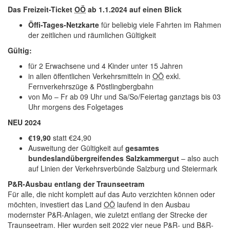
Das Freizeit-Ticket
OÖ
ab 1.1.2024 auf einen Blick
Öffi-Tages-Netzkarte
für beliebig viele Fahrten im Rahmen
der zeitlichen und räumlichen Gültigkeit
Gültig:
für 2 Erwachsene und 4 Kinder unter 15 Jahren
in allen öffentlichen Verkehrsmitteln in
OÖ
exkl.
Fernverkehrszüge & Pöstlingbergbahn
von Mo – Fr ab 09 Uhr und Sa/So/Feiertag ganztags bis 03
Uhr morgens des Folgetages
NEU 2024
€19,90
statt €24,90
Ausweitung der Gültigkeit auf
gesamtes
bundeslandübergreifendes Salzkammergut
– also auch
auf Linien der Verkehrsverbünde Salzburg und Steiermark
P&R-Ausbau entlang der Traunseetram
Für alle, die nicht komplett auf das Auto verzichten können oder
möchten, investiert das Land
OÖ
laufend in den Ausbau
modernster P&R-Anlagen, wie zuletzt entlang der Strecke der
Traunseetram. Hier wurden seit 2022 vier neue P&R- und B&R-