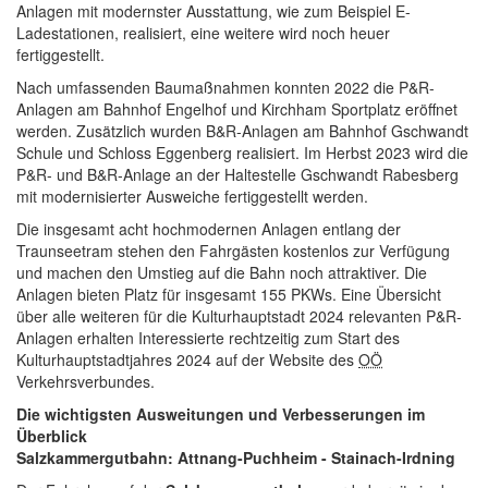
Anlagen mit modernster Ausstattung, wie zum Beispiel E-
Ladestationen, realisiert, eine weitere wird noch heuer
fertiggestellt.
Nach umfassenden Baumaßnahmen konnten 2022 die P&R-
Anlagen am Bahnhof Engelhof und Kirchham Sportplatz eröffnet
werden. Zusätzlich wurden B&R-Anlagen am Bahnhof Gschwandt
Schule und Schloss Eggenberg realisiert. Im Herbst 2023 wird die
P&R- und B&R-Anlage an der Haltestelle Gschwandt Rabesberg
mit modernisierter Ausweiche fertiggestellt werden.
Die insgesamt acht hochmodernen Anlagen entlang der
Traunseetram stehen den Fahrgästen kostenlos zur Verfügung
und machen den Umstieg auf die Bahn noch attraktiver. Die
Anlagen bieten Platz für insgesamt 155 PKWs. Eine Übersicht
über alle weiteren für die Kulturhauptstadt 2024 relevanten P&R-
Anlagen erhalten Interessierte rechtzeitig zum Start des
Kulturhauptstadtjahres 2024 auf der
Website
des
OÖ
Verkehrsverbundes.
Die wichtigsten Ausweitungen und Verbesserungen im
Überblick
Salzkammergutbahn: Attnang-Puchheim - Stainach-Irdning