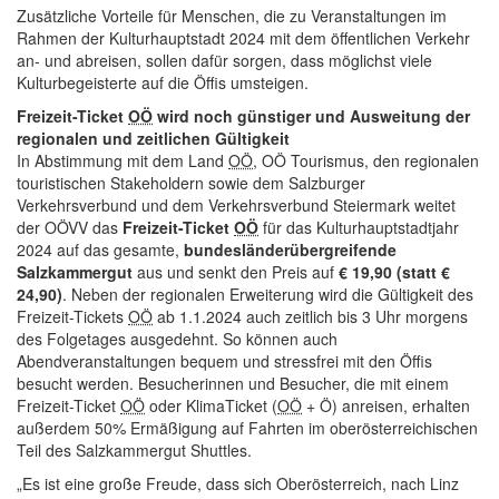
Zusätzliche Vorteile für Menschen, die zu Veranstaltungen im
Rahmen der Kulturhauptstadt 2024 mit dem öffentlichen Verkehr
an- und abreisen, sollen dafür sorgen, dass möglichst viele
Kulturbegeisterte auf die Öffis umsteigen.
Freizeit-Ticket
OÖ
wird noch günstiger und Ausweitung der
regionalen und zeitlichen Gültigkeit
In Abstimmung mit dem Land
OÖ
, OÖ Tourismus, den regionalen
touristischen Stakeholdern sowie dem Salzburger
Verkehrsverbund und dem Verkehrsverbund Steiermark weitet
der OÖVV das
Freizeit-Ticket
OÖ
für das Kulturhauptstadtjahr
2024 auf das gesamte,
bundesländerübergreifende
Salzkammergut
aus und senkt den Preis auf
€ 19,90 (statt €
24,90)
. Neben der regionalen Erweiterung wird die Gültigkeit des
Freizeit-Tickets
OÖ
ab 1.1.2024 auch zeitlich bis 3 Uhr morgens
des Folgetages ausgedehnt. So können auch
Abendveranstaltungen bequem und stressfrei mit den Öffis
besucht werden. Besucherinnen und Besucher, die mit einem
Freizeit-Ticket
OÖ
oder KlimaTicket (
OÖ
+ Ö) anreisen, erhalten
außerdem 50% Ermäßigung auf Fahrten im oberösterreichischen
Teil des Salzkammergut Shuttles.
„Es ist eine große Freude, dass sich Oberösterreich, nach Linz