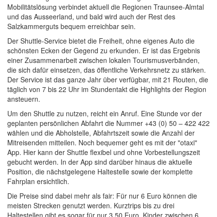
Mobilitätslösung verbindet aktuell die Regionen Traunsee-Almtal
und das Ausseerland, und bald wird auch der Rest des
Salzkammerguts bequem erreichbar sein.
Der Shuttle-Service bietet die Freiheit, ohne eigenes Auto die
schönsten Ecken der Gegend zu erkunden. Er ist das Ergebnis
einer Zusammenarbeit zwischen lokalen Tourismusverbänden,
die sich dafür einsetzen, das öffentliche Verkehrsnetz zu stärken.
Der Service ist das ganze Jahr über verfügbar, mit 21 Routen, die
täglich von 7 bis 22 Uhr im Stundentakt die
Highlights
der Region
ansteuern.
Um den Shuttle zu nutzen, reicht ein Anruf. Eine Stunde vor der
geplanten persönlichen Abfahrt die Nummer +43 (0) 50 – 422 422
wählen und die Abholstelle, Abfahrtszeit sowie die Anzahl der
Mitreisenden mitteilen. Noch bequemer geht es mit der "otaxi"
App
. Hier kann der Shuttle flexibel und ohne Vorbestellungszeit
gebucht werden. In der
App
sind darüber hinaus die aktuelle
Position, die nächstgelegene Haltestelle sowie der komplette
Fahrplan ersichtlich.
Die Preise sind dabei mehr als fair: Für nur 6 Euro können die
meisten Strecken genutzt werden. Kurztrips bis zu drei
Haltestellen gibt es sogar für nur 3,50 Euro. Kinder zwischen 6