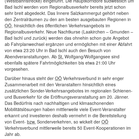
(Westbahnstrecke) eingeführt. Die Hauptkorridore südwestlich um
Bad Ischl werden vom Regionalbusverkehr bereits jetzt schon
sehr breit abgedeckt. Das Innere Salzkammergut gehört neben
den Zentralräumen zu den am besten ausgebauten Regionen in
OÖ
, hinsichtlich des öffentlichen Verkehrsangebots im
Regionalbusverkehr. Neue Nachtkurse (Laakirchen – Gmunden –
Bad Ischl und zurück) werden das ohnehin schon gute Angebot
ab Fahrplanwechsel ergänzen und ermöglichen mit einer Abfahrt
von etwa 23:20 Uhr in Bad Ischl auch den Besuch von
Abendveranstaltungen. Ab
St.
Wolfgang/Wolfgangsee sind
ebenfalls spätere Fahrtmöglichkeiten bis etwa 21:00 Uhr
vorgesehen.
Darüber hinaus steht der
OÖ
Verkehrsverbund in sehr enger
Zusammenarbeit mit den Veranstaltern hinsichtlich eines
zusätzlichen Sonder-Verkehrsangebotes im regionalen Schienen-
und Busverkehr für die Eröffnungsveranstaltung am 20. Jänner.
Das Bedürfnis nach nachhaltigen und klimaschonenden
Mobilitätslösungen haben mittlerweile viele
Event
-Veranstalter
erkannt und investieren deshalb vermehrt in die Bereitstellung
von
Event
-
bzw.
Sonderverkehren, so wickelt der
OÖ
Verkehrsverbund mittlerweile bereits 50
Event
-Kooperationen im
Jahr ab.