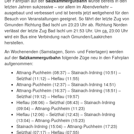
Der Fahrplan auf der
Salzkammergutbahn
wurde bereits in den
letzten Jahren sukzessive – vor allem im Abendverkehr –
ausgebaut und verbessert und ist bereits jetzt weitgehend für den
Besuch von Veranstaltungen geeignet. So fährt der letzte Zug von
Gmunden Richtung Bad Ischl um 23:23 Uhr ab. Richtung Norden
verlässt der letzte Zug Bad Ischl um 21:53 Uhr. Um
ca.
23:00 Uhr
wird ein Bus eine Verbindung nach Gmunden/Laakirchen
herstellen.
An Wochenenden (Samstagen, Sonn- und Feiertagen) werden
auf der
Salzkammergutbahn
folgende Züge neu in den Fahrplan
aufgenommen:
Attnang-Puchheim (08:37) – Stainach-Irdning (10:51) –
Selzthal (11:12) – Hieflau (11:55)
Attnang-Puchheim (12:37) – Stainach-Irdning 14:51)
Attnang-Puchheim (16:37) – Stainach-Irdning (18:51) –
Selzthal (19:12) – Hieflau (19:57)
Hieflau (08:06) – Selzthal (08:43) – Stainach-Irdning
(09:04) – Attnang-Puchheim (11:23)
Hieflau (12:06) – Selzthal (12:43) – Stainach-Irdning
(13:04) – Attnang-Puchheim (15:23)
Stainach-Irdning (15:04) – Attnang-Puchheim (17:23)
Selzthal (07:17) – Hieflau (07:55)