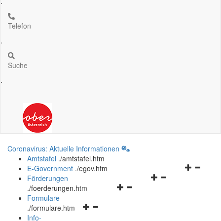
.
Telefon
.
Suche
.
Coronavirus: Aktuelle Informationen
Amtstafel
.
/amtstafel.htm
Navigation
E-Government
.
/egov.htm
Navigationsmenü
öffnen
Förderungen
Navigationsmenü
öffnen
und
.
/foerderungen.htm
öffnen
und
schließen
Formulare
Navigationsmenü
und
schließen
.
/formulare.htm
öffnen
schließen
Info-