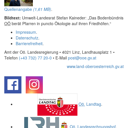
Quellenangabe
(1,61 MB)
.
Bildtext:
Umwelt-Landesrat Stefan Kaineder: „Das Bodenbündnis
OÖ
berät Pfarren in puncto Ökologie auf ihren Friedhöfen.“
Impressum
.
Datenschutz
.
Barrierefreiheit
.
Amt der Oö. Landesregierung • 4021 Linz, Landhausplatz 1
•
Telefon
(+43 732) 77 20-0
• E-Mail
post@ooe.gv.at
www.land-oberoesterreich.gv.at
.
.
Oö.
Landtag
.
Oö.
Landesrechnungshof
.