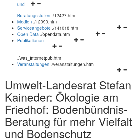
Navigationsmenü
und
und
öffnen
schließen
Beratungsstellen
.
/12427.htm
und
Medien
.
/12090.htm
schließen
Navigation
Serviceangebote
.
/141018.htm
Navigationsmenü
öffnen
Open Data
.
/opendata.htm
Navigationsmenü
öffnen
und
Publikationen
Navigationsmenü
öffnen
und
schließen
öffnen
und
schließen
.
/was_internetpub.htm
und
schließen
Veranstaltungen
.
/veranstaltungen.htm
schließen
Navigation
öffnen
Umwelt-Landesrat Stefan
und
schließen
Kaineder: Ökologie am
Friedhof: Bodenbündnis-
Beratung für mehr Vielfalt
und Bodenschutz