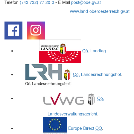
Telefon
(+43 732) 77 20-0
• E-Mail
post@ooe.gv.at
www.land-oberoesterreich.gv.at
.
.
Oö.
Landtag
.
Oö.
Landesrechnungshof
.
Oö.
Landesverwaltungsgericht
.
Europe Direct
OÖ
.