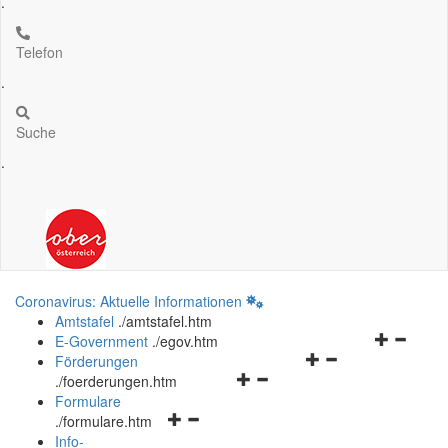
.
Telefon
.
Suche
.
Coronavirus: Aktuelle Informationen
Amtstafel
.
/amtstafel.htm
Navigation
E-Government
.
/egov.htm
Navigationsmenü
öffnen
Förderungen
Navigationsmenü
öffnen
und
.
/foerderungen.htm
öffnen
und
schließen
Formulare
Navigationsmenü
und
schließen
.
/formulare.htm
öffnen
schließen
Info-