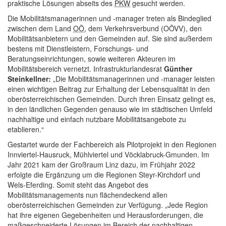
praktische Lösungen abseits des
PKW
gesucht werden.
Die Mobilitätsmanagerinnen und -manager treten als Bindeglied
zwischen dem Land
OÖ
, dem Verkehrsverbund (OÖVV), den
Mobilitätsanbietern und den Gemeinden auf. Sie sind außerdem
bestens mit Dienstleistern, Forschungs- und
Beratungseinrichtungen, sowie weiteren Akteuren im
Mobilitätsbereich vernetzt. Infrastrukturlandesrat
Günther
Steinkellner:
„Die Mobilitätsmanagerinnen und -manager leisten
einen wichtigen Beitrag zur Erhaltung der Lebensqualität in den
oberösterreichischen Gemeinden. Durch ihren Einsatz gelingt es,
in den ländlichen Gegenden genauso wie im städtischen Umfeld
nachhaltige und einfach nutzbare Mobilitätsangebote zu
etablieren.“
Gestartet wurde der Fachbereich als Pilotprojekt in den Regionen
Innviertel-Hausruck, Mühlviertel und Vöcklabruck-Gmunden. Im
Jahr 2021 kam der Großraum Linz dazu, im Frühjahr 2022
erfolgte die Ergänzung um die Regionen Steyr-Kirchdorf und
Wels-Eferding. Somit steht das Angebot des
Mobilitätsmanagements nun flächendeckend allen
oberösterreichischen Gemeinden zur Verfügung. „Jede Region
hat ihre eigenen Gegebenheiten und Herausforderungen, die
maßgeschneiderte Lösungen im Bereich der nachhaltigen