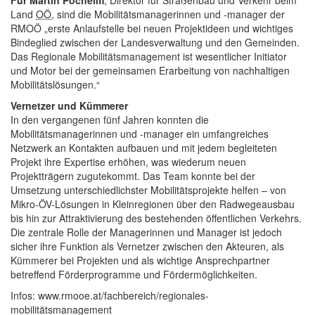
Für Martin Pöcheim
, Direktor für Straßenbau und Verkehr beim
Land
OÖ
, sind die Mobilitätsmanagerinnen und -manager der
RMOÖ „erste Anlaufstelle bei neuen Projektideen und wichtiges
Bindeglied zwischen der Landesverwaltung und den Gemeinden.
Das Regionale Mobilitätsmanagement ist wesentlicher Initiator
und Motor bei der gemeinsamen Erarbeitung von nachhaltigen
Mobilitätslösungen.“
Vernetzer und Kümmerer
In den vergangenen fünf Jahren konnten die
Mobilitätsmanagerinnen und -manager ein umfangreiches
Netzwerk an Kontakten aufbauen und mit jedem begleiteten
Projekt ihre Expertise erhöhen, was wiederum neuen
Projektträgern zugutekommt. Das
Team
konnte bei der
Umsetzung unterschiedlichster Mobilitätsprojekte helfen – von
Mikro-ÖV-Lösungen in Kleinregionen über den Radwegeausbau
bis hin zur Attraktivierung des bestehenden öffentlichen Verkehrs.
Die zentrale Rolle der Managerinnen und Manager ist jedoch
sicher ihre Funktion als Vernetzer zwischen den Akteuren, als
Kümmerer bei Projekten und als wichtige Ansprechpartner
betreffend Förderprogramme und Fördermöglichkeiten.
Infos: www.rmooe.at/fachbereich/regionales-
mobilitätsmanagement