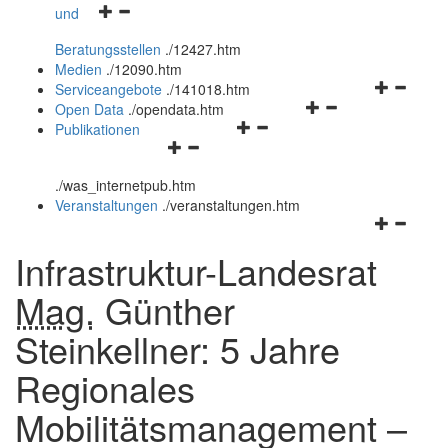
Navigationsmenü
und
und
öffnen
schließen
Beratungsstellen
.
/12427.htm
und
Medien
.
/12090.htm
schließen
Navigation
Serviceangebote
.
/141018.htm
Navigationsmenü
öffnen
Open Data
.
/opendata.htm
Navigationsmenü
öffnen
und
Publikationen
Navigationsmenü
öffnen
und
schließen
öffnen
und
schließen
.
/was_internetpub.htm
und
schließen
Veranstaltungen
.
/veranstaltungen.htm
schließen
Navigation
öffnen
Infrastruktur-Landesrat
und
schließen
Mag.
Günther
Steinkellner: 5 Jahre
Regionales
Mobilitätsmanagement –