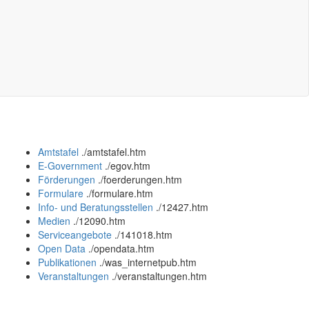
Amtstafel
.
/amtstafel.htm
E-Government
.
/egov.htm
Förderungen
.
/foerderungen.htm
Formulare
.
/formulare.htm
Info- und Beratungsstellen
.
/12427.htm
Medien
.
/12090.htm
Serviceangebote
.
/141018.htm
Open Data
.
/opendata.htm
Publikationen
.
/was_internetpub.htm
Veranstaltungen
.
/veranstaltungen.htm