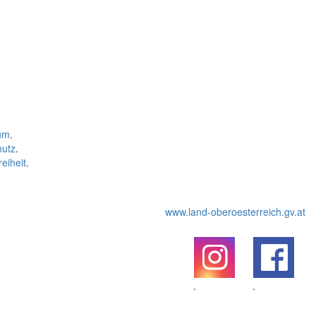
um
.
hutz
.
reiheit
.
www.land-oberoesterreich.gv.at
.
.