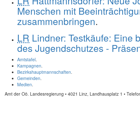
LR
Hattmannsdorfer: Neue Job
Menschen mit Beeinträchtig
zusammenbringen
.
LR
Lindner: Testkäufe: Ein
des Jugendschutzes - Präsen
Amtstafel
.
Kampagnen
.
Bezirkshauptmannschaften
.
Gemeinden
.
Medien
.
Amt der Oö. Landesregierung • 4021 Linz, Landhausplatz 1
• Telef