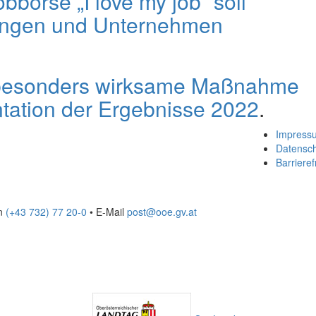
börse „I love my job“ soll
ungen und Unternehmen
e besonders wirksame Maßnahme
tation der Ergebnisse 2022
.
Impress
Datensc
Barrieref
on
(+43 732) 77 20-0
• E-Mail
post@ooe.gv.at