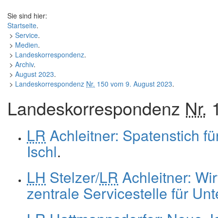
Sie sind hier:
Startseite
.
>
Service
.
>
Medien
.
>
Landeskorrespondenz
.
>
Archiv
.
>
August 2023
.
>
Landeskorrespondenz
Nr.
150 vom 9. August 2023
.
Landeskorrespondenz
Nr.
1
LR
Achleitner: Spatenstich f
Ischl
.
LH
Stelzer/
LR
Achleitner: Wir
zentrale Servicestelle für U