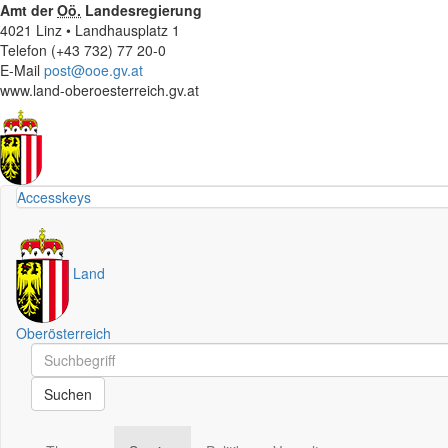
Amt der
Oö.
Landesregierung
4021 Linz • Landhausplatz 1
Telefon (+43 732) 77 20-0
E-Mail
post@ooe.gv.at
www.land-oberoesterreich.gv.at
Accesskeys
Land
Oberösterreich
Schnellsuche
Schnellsuche
Suchen