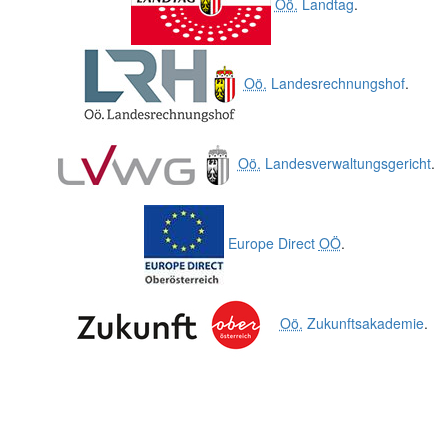
Oö.
Landtag
.
Oö.
Landesrechnungshof
.
Oö.
Landesverwaltungsgericht
.
Europe Direct
OÖ
.
Oö.
Zukunftsakademie
.