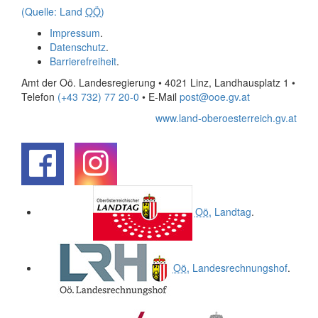
(Quelle: Land
OÖ
)
Impressum
.
Datenschutz
.
Barrierefreiheit
.
Amt der Oö. Landesregierung • 4021 Linz, Landhausplatz 1
•
Telefon
(+43 732) 77 20-0
• E-Mail
post@ooe.gv.at
www.land-oberoesterreich.gv.at
.
.
Oö.
Landtag
.
Oö.
Landesrechnungshof
.