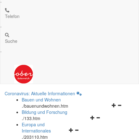
.
Telefon
.
Suche
.
Coronavirus: Aktuelle Informationen
Bauen und Wohnen
Navigationsm
.
/bauenundwohnen.htm
öffnen
Bildung und Forschung
Navigationsmenü
und
.
/133.htm
öffnen
schließen
Europa und
Navigationsmenü
und
Internationales
öffnen
schließen
.
/203110.htm