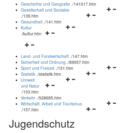
und
Geschichte und Geografie
.
/141017.htm
schließen
Navigationsm
Gesellschaft und Soziales
Navigationsmenü
öffnen
.
/139.htm
öffnen
und
Gesundheit
.
/141.htm
Navigationsmenü
und
schließen
Kultur
Navigationsmenü
öffnen
schließen
.
/kultur.htm
öffnen
und
Navigationsmenü
und
schließen
öffnen
schließen
Land- und Forstwirtschaft
.
/147.htm
und
Sicherheit und Ordnung
.
/89557.htm
schließen
Navigationsm
Sport und Freizeit
.
/151.htm
Navigationsmenü
öffnen
Statistik
.
/statistik.htm
Navigationsmenü
öffnen
und
Umwelt
Navigationsmenü
öffnen
und
schließen
und Natur
öffnen
und
schließen
.
/153.htm
und
schließen
Verkehr
.
/528685.htm
schließen
Navigationsm
Wirtschaft, Arbeit und Tourismus
Navigationsmenü
öffnen
.
/157.htm
öffnen
und
Jugendschutz
und
schließen
schließen