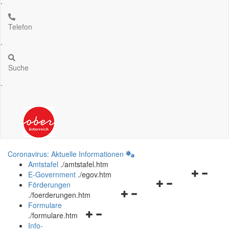
.
Telefon
.
Suche
.
Coronavirus: Aktuelle Informationen
Amtstafel
.
/amtstafel.htm
Navigation
E-Government
.
/egov.htm
Navigationsmenü
öffnen
Förderungen
Navigationsmenü
öffnen
und
.
/foerderungen.htm
öffnen
und
schließen
Formulare
Navigationsmenü
und
schließen
.
/formulare.htm
öffnen
schließen
Info-