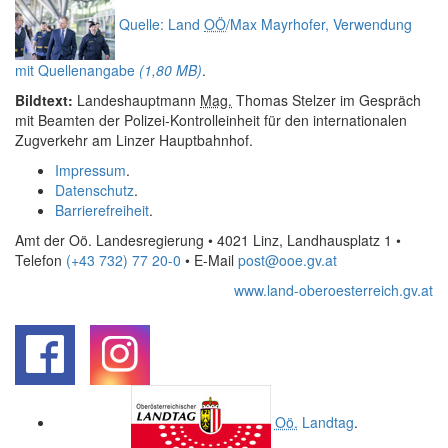
Quelle: Land
OÖ
/Max Mayrhofer, Verwendung
mit Quellenangabe
(1,80 MB)
.
Bildtext:
Landeshauptmann
Mag.
Thomas Stelzer im Gespräch
mit Beamten der Polizei-Kontrolleinheit für den internationalen
Zugverkehr am Linzer Hauptbahnhof.
Impressum
.
Datenschutz
.
Barrierefreiheit
.
Amt der Oö. Landesregierung • 4021 Linz, Landhausplatz 1
•
Telefon
(+43 732) 77 20-0
• E-Mail
post@ooe.gv.at
www.land-oberoesterreich.gv.at
.
.
Oö.
Landtag
.