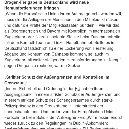
Drogen-Freigabe in Deutschland wird neue
Herausforderungen bringen
„Wenn die Europäische Union ihrem Auftrag gerecht werden will,
muss sie die Anliegen der Menschen in den Mittelpunkt rücken
und dafür die Kräfte der Mitgliedsstaaten bündeln – wie wir das
als Oberösterreich und Bayern mit Kontrollen im internationalen
Zugverkehr praktizieren“, betonte Stelzer beim Zusammentreffen
mit dem Kontroll-
Team
am Linzer Hauptbahnhof. Sollte es in
Deutschland tatsächlich zu einer Lockerung von Herstellung,
Abgabe und Konsum von Cannabis kommen, sei auch im
Zugverkehr mit weiter steigenden Herausforderungen im Kampf
gegen Drogen zu rechnen, warnte Stelzer.
„Strikter Schutz der Außengrenzen und Kontrollen im
Grenzrau
m
“
„Innere Sicherheit und Ordnung in der
EU
haben ihren
Ausgangspunkt in einem strikten Schutz der Außengrenzen und
in einem strikten Schutz des Schengenraumes durch starke
Polizeipräsenz in den Grenzräumen“, unterstreicht der
Landeshauptmann. Und fordert von der Europäischen Union
Fortschritte beim Schutz der Außengrenzen: „Wir müssen endlich
wieder zurück zu den Regelungen im Dublin-Abkommen:
Asylverfahren dort, wo Migranten erstmals
EU
-Boden betreten.