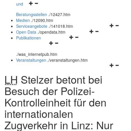
Navigationsmenü
und
und
öffnen
schließen
Beratungsstellen
.
/12427.htm
und
Medien
.
/12090.htm
schließen
Navigation
Serviceangebote
.
/141018.htm
Navigationsmenü
öffnen
Open Data
.
/opendata.htm
Navigationsmenü
öffnen
und
Publikationen
Navigationsmenü
öffnen
und
schließen
öffnen
und
schließen
.
/was_internetpub.htm
und
schließen
Veranstaltungen
.
/veranstaltungen.htm
schließen
Navigation
öffnen
LH
Stelzer betont bei
und
schließen
Besuch der Polizei-
Kontrolleinheit für den
internationalen
Zugverkehr in Linz: Nur