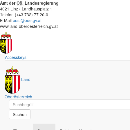
Amt der
Oö.
Landesregierung
4021 Linz • Landhausplatz 1
Telefon (+43 732) 77 20-0
E-Mail
post@ooe.gv.at
www.land-oberoesterreich.gv.at
Accesskeys
Land
Oberösterreich
Schnellsuche
Schnellsuche
Suchen