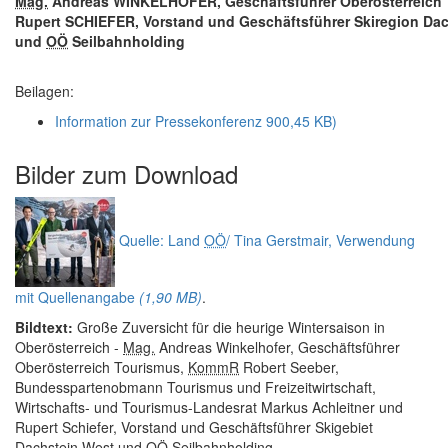
Mag.
Andreas WINKELHOFER, Geschäftsführer Oberösterreich
Rupert SCHIEFER, Vorstand und Geschäftsführer Skiregion Da
und
OÖ
Seilbahnholding
Beilagen:
Information zur Pressekonferenz
900,45 KB)
Bilder zum
Download
Quelle: Land
OÖ
/ Tina Gerstmair, Verwendung
mit Quellenangabe
(1,90 MB)
.
Bildtext:
Große Zuversicht für die heurige Wintersaison in
Oberösterreich -
Mag.
Andreas Winkelhofer, Geschäftsführer
Oberösterreich Tourismus,
KommR
Robert Seeber,
Bundesspartenobmann Tourismus und Freizeitwirtschaft,
Wirtschafts- und Tourismus-Landesrat Markus Achleitner und
Rupert Schiefer, Vorstand und Geschäftsführer Skigebiet
Dachstein West und
OÖ
Seilbahnholding.