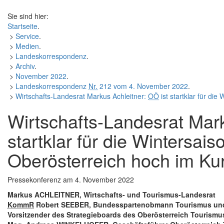
Sie sind hier:
Startseite
.
>
Service
.
>
Medien
.
>
Landeskorrespondenz
.
>
Archiv
.
>
November 2022
.
>
Landeskorrespondenz
Nr.
212 vom 4. November 2022
.
>
Wirtschafts-Landesrat Markus Achleitner:
OÖ
ist startklar für di
Wirtschafts-Landesrat Mar
startklar für die Wintersais
Oberösterreich hoch im Ku
Pressekonferenz
am 4. November 2022
Markus ACHLEITNER, Wirtschafts- und Tourismus-Landesrat
KommR
Robert SEEBER, Bundesspartenobmann Tourismus und F
Vorsitzender des Strategieboards des Oberösterreich Tourismu