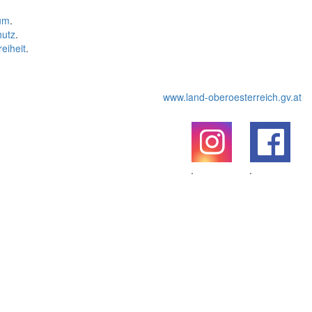
um
.
hutz
.
reiheit
.
www.land-oberoesterreich.gv.at
.
.