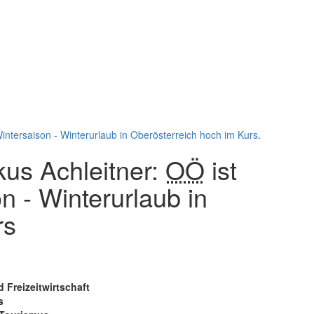
e Wintersaison - Winterurlaub in Oberösterreich hoch im Kurs
.
kus Achleitner:
OÖ
ist
on - Winterurlaub in
rs
reizeitwirtschaft
s