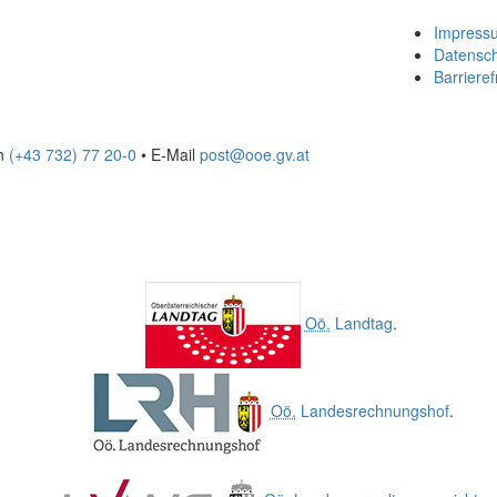
Impress
Datensc
Barrieref
on
(+43 732) 77 20-0
• E-Mail
post@ooe.gv.at
Oö.
Landtag
.
Oö.
Landesrechnungshof
.