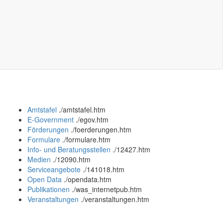
Amtstafel
.
/amtstafel.htm
E-Government
.
/egov.htm
Förderungen
.
/foerderungen.htm
Formulare
.
/formulare.htm
Info- und Beratungsstellen
.
/12427.htm
Medien
.
/12090.htm
Serviceangebote
.
/141018.htm
Open Data
.
/opendata.htm
Publikationen
.
/was_internetpub.htm
Veranstaltungen
.
/veranstaltungen.htm