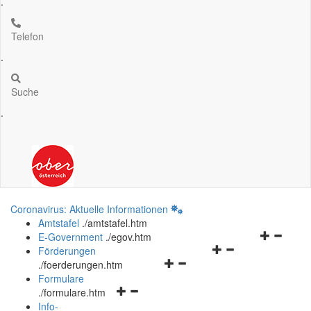
.
Telefon
.
Suche
.
Coronavirus: Aktuelle Informationen
Amtstafel
.
/amtstafel.htm
Navigation
E-Government
.
/egov.htm
Navigationsmenü
öffnen
Förderungen
Navigationsmenü
öffnen
und
.
/foerderungen.htm
öffnen
und
schließen
Formulare
Navigationsmenü
und
schließen
.
/formulare.htm
öffnen
schließen
Info-