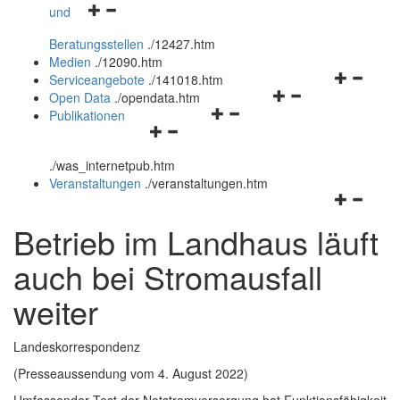
Navigationsmenü
und
und
öffnen
schließen
Beratungsstellen
.
/12427.htm
und
Medien
.
/12090.htm
schließen
Navigation
Serviceangebote
.
/141018.htm
Navigationsmenü
öffnen
Open Data
.
/opendata.htm
Navigationsmenü
öffnen
und
Publikationen
Navigationsmenü
öffnen
und
schließen
öffnen
und
schließen
.
/was_internetpub.htm
und
schließen
Veranstaltungen
.
/veranstaltungen.htm
schließen
Navigation
öffnen
Betrieb im Landhaus läuft
und
schließen
auch bei Stromausfall
weiter
Landeskorrespondenz
(Presseaussendung vom 4. August 2022)