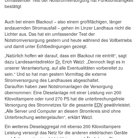
Umfassender Test der Notstromversorgung hat Funktionsfähigkeit
bestätigt
Auch bei einem Blackout – also einem großflächigen, länger
andauernden Stromausfall – gehen im Linzer Landhaus nicht die
Lichter aus. Das hat ein umfassender Test der
Notstromversorgung gestern und heute während des Vollbetriebs
und damit unter Echtbedingungen gezeigt.
„Natürlich hoffen wir darauf, dass ein Blackout nie eintritt“, sagt
dazu Landesamtsdirektor
Dr.
Erich Watzl: „Dennoch liegt es in
unserer Verantwortung, auf alle Eventualitäten vorbereitet zu
sein.“ Und so hat man gestern Vormittag die externe
Stromversorgung des Landhauses abgeschaltet.
Daraufhin haben zwei Notstromanlagen die Versorgung
übernommen: Eine Dieselanlage mit einer Leistung von 200
Kilovoltampere oder rund 270 PS hat die unterbrechungsfreie
Versorgung des Stromnetzes für die gesamte
EDV
gewährleistet.
„Alle Server und
Computer
an diesem Stromkreis sind ohne
Unterbrechung weitergelaufen“, erklärt Watzl.
Ein weiteres Dieselaggregat mit ebenso 200 Kilovoltampere
Leistung versorgt das Netz für die anderen elektrischen Geräte