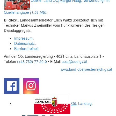
Quelle: Land
OÖ
/Margot Haag, Verwendung mit
Quellenangabe
(1,51 MB)
.
Bildtext:
Landesamtsdirektor Erich Watzl überzeugt sich mit
Techniker Markus Zweimüller vom Funktionieren des riesigen
Dieselaggregats.
Impressum
.
Datenschutz
.
Barrierefreiheit
.
Amt der Oö. Landesregierung • 4021 Linz, Landhausplatz 1
•
Telefon
(+43 732) 77 20-0
• E-Mail
post@ooe.gv.at
www.land-oberoesterreich.gv.at
.
.
Oö.
Landtag
.