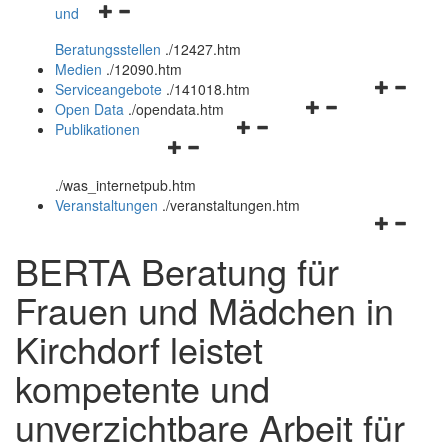
Navigationsmenü
und
und
öffnen
schließen
Beratungsstellen
.
/12427.htm
und
Medien
.
/12090.htm
schließen
Navigation
Serviceangebote
.
/141018.htm
Navigationsmenü
öffnen
Open Data
.
/opendata.htm
Navigationsmenü
öffnen
und
Publikationen
Navigationsmenü
öffnen
und
schließen
öffnen
und
schließen
.
/was_internetpub.htm
und
schließen
Veranstaltungen
.
/veranstaltungen.htm
schließen
Navigation
öffnen
BERTA Beratung für
und
schließen
Frauen und Mädchen in
Kirchdorf leistet
kompetente und
unverzichtbare Arbeit für