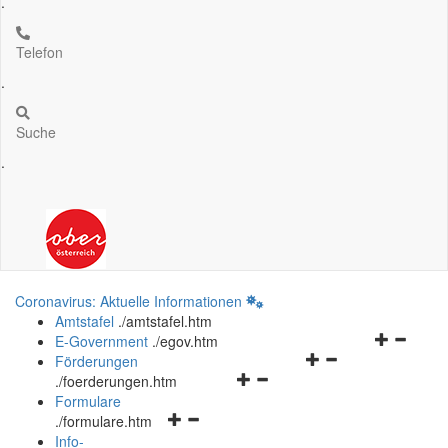
.
Telefon
.
Suche
.
Coronavirus: Aktuelle Informationen
Amtstafel
.
/amtstafel.htm
Navigation
E-Government
.
/egov.htm
Navigationsmenü
öffnen
Förderungen
Navigationsmenü
öffnen
und
.
/foerderungen.htm
öffnen
und
schließen
Formulare
Navigationsmenü
und
schließen
.
/formulare.htm
öffnen
schließen
Info-