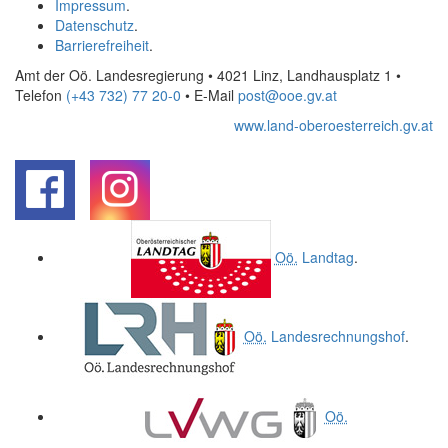
Impressum
.
Datenschutz
.
Barrierefreiheit
.
Amt der Oö. Landesregierung • 4021 Linz, Landhausplatz 1
•
Telefon
(+43 732) 77 20-0
• E-Mail
post@ooe.gv.at
www.land-oberoesterreich.gv.at
.
.
Oö.
Landtag
.
Oö.
Landesrechnungshof
.
Oö.