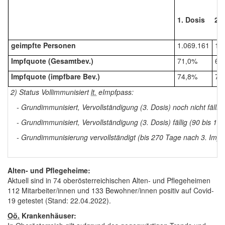
1. Dosis
2. 
geimpfte Personen
1.069.161
1.
Impfquote (Gesamtbev.)
71,0%
68
Impfquote (impfbare Bev.)
74,8%
72
2) Status Vollimmunisiert
lt.
eImpfpass:
- Grundimmunisiert, Vervollständigung (3. Dosis) noch nicht fällig
- Grundimmunisiert, Vervollständigung (3. Dosis) fällig (90 bis 18
- Grundimmunisierung vervollständigt (bis 270 Tage nach 3. Impf
Alten- und Pflegeheime:
Aktuell sind in 74 oberösterreichischen Alten- und Pflegeheimen
112 Mitarbeiter/innen und 133 Bewohner/innen positiv auf Covid-
19 getestet (Stand: 22.04.2022).
Oö.
Krankenhäuser: