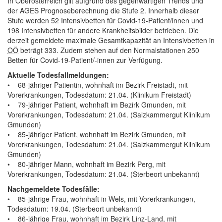
In Oberösterreich gilt aufgrund des gegenwärtigen Trends und
der AGES Prognoseberechnung die Stufe 2. Innerhalb dieser
Stufe werden 52 Intensivbetten für Covid-19-Patient/innen und
198 Intensivbetten für andere Krankheitsbilder betrieben. Die
derzeit gemeldete maximale Gesamtkapazität an Intensivbetten in
OÖ
beträgt 333. Zudem stehen auf den Normalstationen 250
Betten für Covid-19-Patient/-innen zur Verfügung.
Aktuelle Todesfallmeldungen:
• 68-jähriger Patientin, wohnhaft im Bezirk Freistadt, mit
Vorerkrankungen, Todesdatum: 21.04. (Klinikum Freistadt)
• 79-jähriger Patient, wohnhaft im Bezirk Gmunden, mit
Vorerkrankungen, Todesdatum: 21.04. (Salzkammergut Klinikum
Gmunden)
• 85-jähriger Patient, wohnhaft im Bezirk Gmunden, mit
Vorerkrankungen, Todesdatum: 21.04. (Salzkammergut Klinikum
Gmunden)
• 80-jähriger Mann, wohnhaft im Bezirk Perg, mit
Vorerkrankungen, Todesdatum: 21.04. (Sterbeort unbekannt)
Nachgemeldete Todesfälle:
• 85-jährige Frau, wohnhaft in Wels, mit Vorerkrankungen,
Todesdatum: 19.04. (Sterbeort unbekannt)
• 86-jährige Frau, wohnhaft im Bezirk Linz-Land, mit