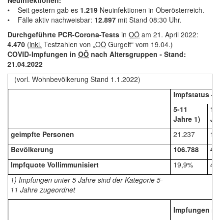
Neuinfektionen:
• Seit gestern gab es
1.219
Neuinfektionen in Oberösterreich.
• Fälle aktiv nachweisbar:
12.897
mit Stand 08:30 Uhr.
Durchgeführte PCR-Corona-Tests
in
OÖ
am 21. April 2022:
4.470
(
inkl.
Testzahlen von „
OÖ
Gurgelt“ vom 19.04.)
COVID-Impfungen in
OÖ
nach Altersgruppen - Stand:
21.04.2022
(vorl. Wohnbevölkerung Stand 1.1.2022)
Impfstatus - 
5-11
12
Jahre 1)
Ja
geimpfte Personen
21.237
18
Bevölkerung
106.788
44
Impfquote Vollimmunisiert
19,9%
42
1) Impfungen unter 5 Jahre sind der Kategorie 5-
11 Jahre zugeordnet
Impfungen na