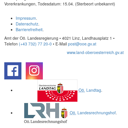
Vorerkrankungen, Todesdatum: 15.04. (Sterbeort unbekannt)
Impressum
.
Datenschutz
.
Barrierefreiheit
.
Amt der Oö. Landesregierung • 4021 Linz, Landhausplatz 1
•
Telefon
(+43 732) 77 20-0
• E-Mail
post@ooe.gv.at
www.land-oberoesterreich.gv.at
.
.
Oö.
Landtag
.
Oö.
Landesrechnungshof
.