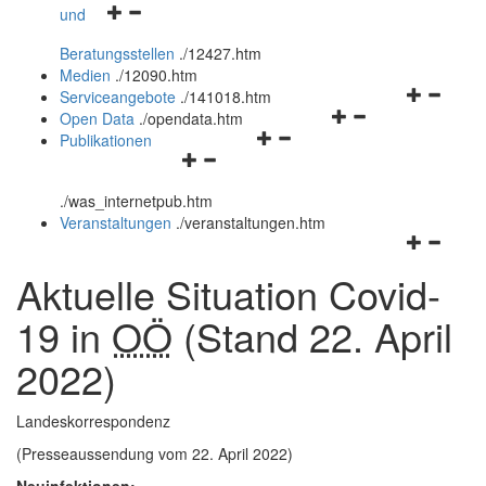
Navigationsmenü
und
und
öffnen
schließen
Beratungsstellen
.
/12427.htm
und
Medien
.
/12090.htm
schließen
Navigation
Serviceangebote
.
/141018.htm
Navigationsmenü
öffnen
Open Data
.
/opendata.htm
Navigationsmenü
öffnen
und
Publikationen
Navigationsmenü
öffnen
und
schließen
öffnen
und
schließen
.
/was_internetpub.htm
und
schließen
Veranstaltungen
.
/veranstaltungen.htm
schließen
Navigation
öffnen
Aktuelle Situation Covid-
und
schließen
19 in
OÖ
(Stand 22. April
2022)
Landeskorrespondenz
(Presseaussendung vom 22. April 2022)