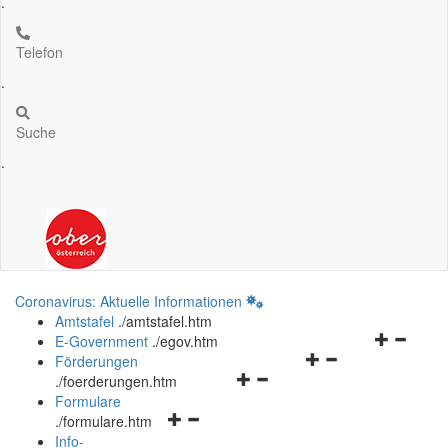
.
Telefon
.
Suche
.
Coronavirus: Aktuelle Informationen
Amtstafel
.
/amtstafel.htm
Navigation
E-Government
.
/egov.htm
Navigationsmenü
öffnen
Förderungen
Navigationsmenü
öffnen
und
.
/foerderungen.htm
öffnen
und
schließen
Formulare
Navigationsmenü
und
schließen
.
/formulare.htm
öffnen
schließen
Info-