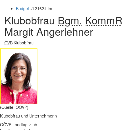
öffnen
schließen
Budget
.
/12162.htm
und
schließen
Klubobfrau
Bgm.
KommR
Margit Angerlehner
ÖVP
-Klubobfrau
(Quelle: OÖVP)
Klubobfrau und Unternehmerin
OÖVP-Landtagsklub