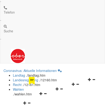
.
Telefon
.
Suche
.
Coronavirus: Aktuelle Informationen
Landtag
.
/landtag.htm
Navigation
Landesregierung
.
/12160.htm
ÖVP
Navigationsmenü
öffnen
Recht
.
/12161.htm
Navigationsmenü
öffnen
und
Wahlen
Navigationsmenü
öffnen
und
schließen
.
/wahlen.htm
öffnen
und
schließen
Navigationsmenü
und
schließen