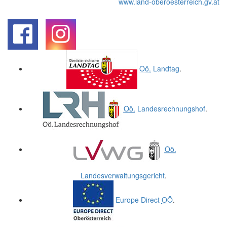
www.land-oberoesterreich.gv.at
.
.
Oö.
Landtag
.
Oö.
Landesrechnungshof
.
Oö.
Landesverwaltungsgericht
.
Europe Direct
OÖ
.