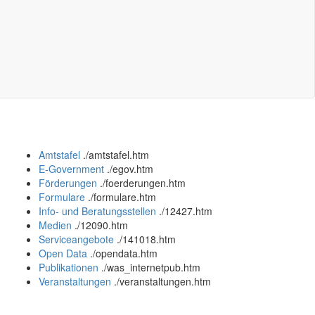
Amtstafel
.
/amtstafel.htm
E-Government
.
/egov.htm
Förderungen
.
/foerderungen.htm
Formulare
.
/formulare.htm
Info- und Beratungsstellen
.
/12427.htm
Medien
.
/12090.htm
Serviceangebote
.
/141018.htm
Open Data
.
/opendata.htm
Publikationen
.
/was_internetpub.htm
Veranstaltungen
.
/veranstaltungen.htm