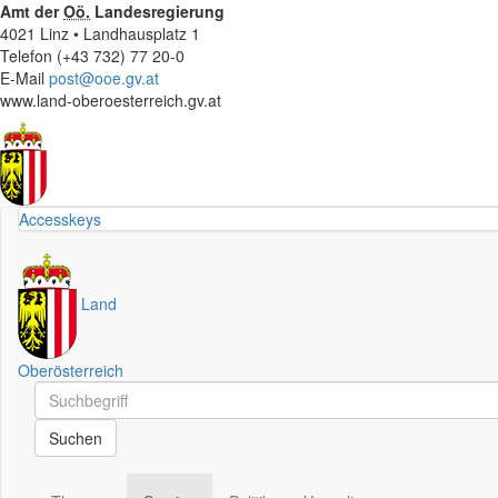
Amt der
Oö.
Landesregierung
4021 Linz • Landhausplatz 1
Telefon (+43 732) 77 20-0
E-Mail
post@ooe.gv.at
www.land-oberoesterreich.gv.at
Accesskeys
Land
Oberösterreich
Schnellsuche
Schnellsuche
Suchen