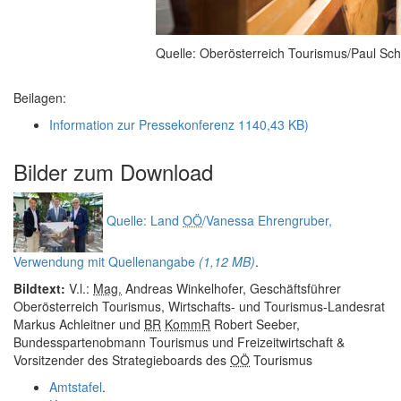
Quelle: Oberösterreich Tourismus/Paul Sc
Beilagen:
Information zur Pressekonferenz
1140,43 KB)
Bilder zum
Download
Quelle: Land
OÖ
/Vanessa Ehrengruber,
Verwendung mit Quellenangabe
(1,12 MB)
.
Bildtext:
V.l.:
Mag.
Andreas Winkelhofer, Geschäftsführer
Oberösterreich Tourismus, Wirtschafts- und Tourismus-Landesrat
Markus Achleitner und
BR
KommR
Robert Seeber,
Bundesspartenobmann Tourismus und Freizeitwirtschaft &
Vorsitzender des Strategieboards des
OÖ
Tourismus
Amtstafel
.