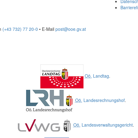
Datensc
Barrieref
on
(+43 732) 77 20-0
• E-Mail
post@ooe.gv.at
Oö.
Landtag
.
Oö.
Landesrechnungshof
.
Oö.
Landesverwaltungsgericht
.