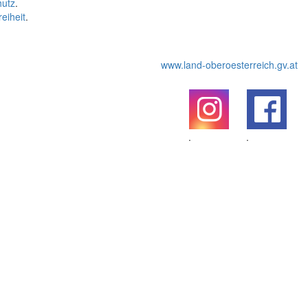
hutz
.
reiheit
.
www.land-oberoesterreich.gv.at
.
.