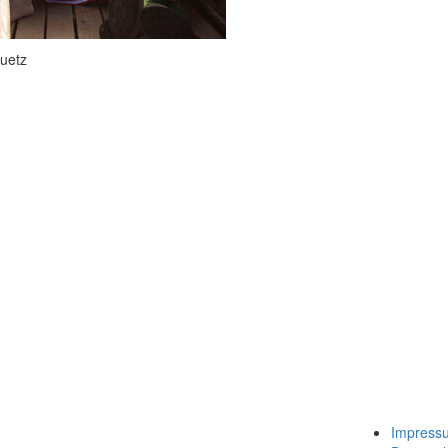
huetz
Impress