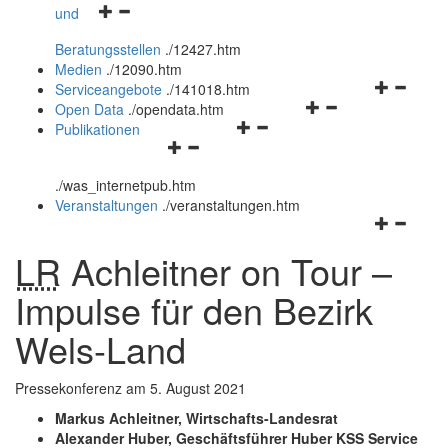
Navigationsmenü
und
und
öffnen
schließen
Beratungsstellen
.
/12427.htm
und
Medien
.
/12090.htm
schließen
Navigation
Serviceangebote
.
/141018.htm
Navigationsmenü
öffnen
Open Data
.
/opendata.htm
Navigationsmenü
öffnen
und
Publikationen
Navigationsmenü
öffnen
und
schließen
öffnen
und
schließen
.
/was_internetpub.htm
und
schließen
Veranstaltungen
.
/veranstaltungen.htm
schließen
Navigation
öffnen
LR
Achleitner on Tour –
und
schließen
Impulse für den Bezirk
Wels-Land
Pressekonferenz
am 5. August 2021
Markus Achleitner, Wirtschafts-Landesrat
Alexander Huber, Geschäftsführer Huber KSS Service