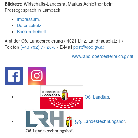
Bildtext:
Wirtschafts-Landesrat Markus Achleitner beim
Pressegespräch in Lambach
Impressum
.
Datenschutz
.
Barrierefreiheit
.
Amt der Oö. Landesregierung • 4021 Linz, Landhausplatz 1
•
Telefon
(+43 732) 77 20-0
• E-Mail
post@ooe.gv.at
www.land-oberoesterreich.gv.at
.
.
Oö.
Landtag
.
Oö.
Landesrechnungshof
.