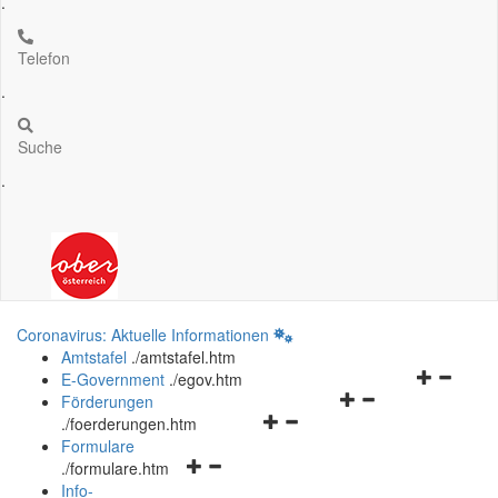
.
Telefon
.
Suche
.
Coronavirus: Aktuelle Informationen
Amtstafel
.
/amtstafel.htm
Navigation
E-Government
.
/egov.htm
Navigationsmenü
öffnen
Förderungen
Navigationsmenü
öffnen
und
.
/foerderungen.htm
öffnen
und
schließen
Formulare
Navigationsmenü
und
schließen
.
/formulare.htm
öffnen
schließen
Info-