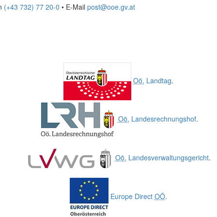
on
(+43 732) 77 20-0
• E-Mail
post@ooe.gv.at
Oö.
Landtag
.
Oö.
Landesrechnungshof
.
Oö.
Landesverwaltungsgericht
.
Europe Direct
OÖ
.