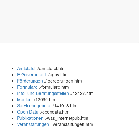
Amtstafel
.
/amtstafel.htm
E-Government
.
/egov.htm
Förderungen
.
/foerderungen.htm
Formulare
.
/formulare.htm
Info- und Beratungsstellen
.
/12427.htm
Medien
.
/12090.htm
Serviceangebote
.
/141018.htm
Open Data
.
/opendata.htm
Publikationen
.
/was_internetpub.htm
Veranstaltungen
.
/veranstaltungen.htm