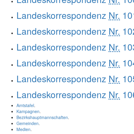
Landeskorrespondenz
Nr.
101
Landeskorrespondenz
Nr.
102
Landeskorrespondenz
Nr.
103
Landeskorrespondenz
Nr.
104
Landeskorrespondenz
Nr.
105
Landeskorrespondenz
Nr.
106
Amtstafel
.
Kampagnen
.
Bezirkshauptmannschaften
.
Gemeinden
.
Medien
.