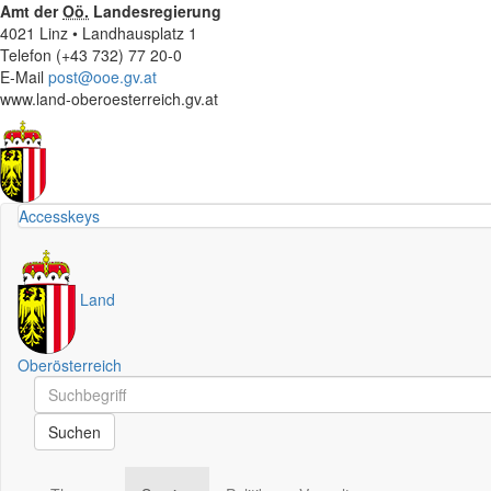
Amt der
Oö.
Landesregierung
4021 Linz • Landhausplatz 1
Telefon (+43 732) 77 20-0
E-Mail
post@ooe.gv.at
www.land-oberoesterreich.gv.at
Accesskeys
Land
Oberösterreich
Schnellsuche
Schnellsuche
Suchen