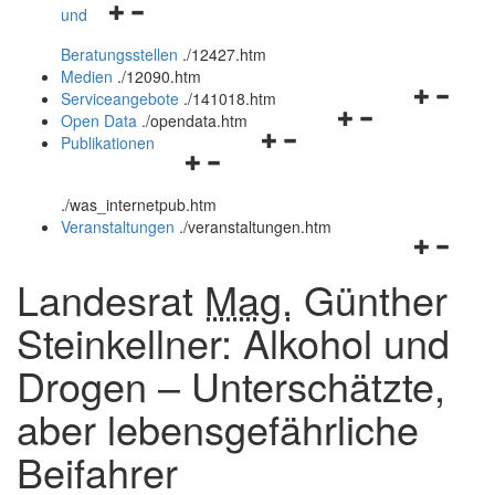
Navigationsmenü
und
und
öffnen
schließen
Beratungsstellen
.
/12427.htm
und
Medien
.
/12090.htm
schließen
Navigation
Serviceangebote
.
/141018.htm
Navigationsmenü
öffnen
Open Data
.
/opendata.htm
Navigationsmenü
öffnen
und
Publikationen
Navigationsmenü
öffnen
und
schließen
öffnen
und
schließen
.
/was_internetpub.htm
und
schließen
Veranstaltungen
.
/veranstaltungen.htm
schließen
Navigation
öffnen
Landesrat
Mag.
Günther
und
schließen
Steinkellner: Alkohol und
Drogen – Unterschätzte,
aber lebensgefährliche
Beifahrer