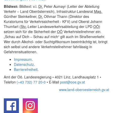
Bildtext:
Bildtext: v.l.
Dr.
Peter Aumayr (Leiter der Abteilung
Verkehr – Land Oberösterreich), Infrastruktur-Landesrat
Mag.
Günther Steinkellner,
Dr.
Othmar Thann (Direktor des
Kuratoriums für Verkehrssicherheit - KFV) und Oberst Johann
Thumfart (
Stv.
-Leiter Landesverkehrsabteilung der LPD
OÖ
)
setzen sich für die Sicherheit der
OÖ
Verkehrsteilnehmer ein.
„Schau auf Dich – Schau auf mich“ gilt auch im Straßenverkehr.
Wer durch Alkohol- oder Suchtgiftkonsum beeinträchtig ist, bringt
sich selbst und andere Verkehrsteilnehmer fahrlässig in
Gefahrensituationen.
Impressum
.
Datenschutz
.
Barrierefreiheit
.
Amt der Oö. Landesregierung • 4021 Linz, Landhausplatz 1
•
Telefon
(+43 732) 77 20-0
• E-Mail
post@ooe.gv.at
www.land-oberoesterreich.gv.at