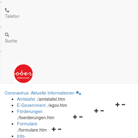
.
Telefon
.
Suche
.
Coronavirus: Aktuelle Informationen
Amtstafel
.
/amtstafel.htm
Navigation
E-Government
.
/egov.htm
Navigationsmenü
öffnen
Förderungen
Navigationsmenü
öffnen
und
.
/foerderungen.htm
öffnen
und
schließen
Formulare
Navigationsmenü
und
schließen
.
/formulare.htm
öffnen
schließen
Info-