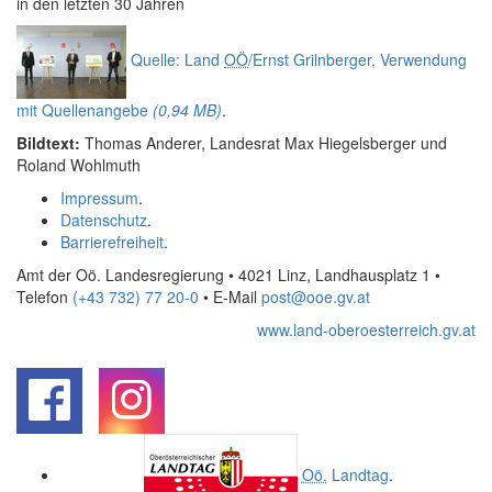
in den letzten 30 Jahren
Quelle: Land
OÖ
/Ernst Grilnberger, Verwendung
mit Quellenangebe
(0,94 MB)
.
Bildtext:
Thomas Anderer, Landesrat Max Hiegelsberger und
Roland Wohlmuth
Impressum
.
Datenschutz
.
Barrierefreiheit
.
Amt der Oö. Landesregierung • 4021 Linz, Landhausplatz 1
•
Telefon
(+43 732) 77 20-0
• E-Mail
post@ooe.gv.at
www.land-oberoesterreich.gv.at
.
.
Oö.
Landtag
.