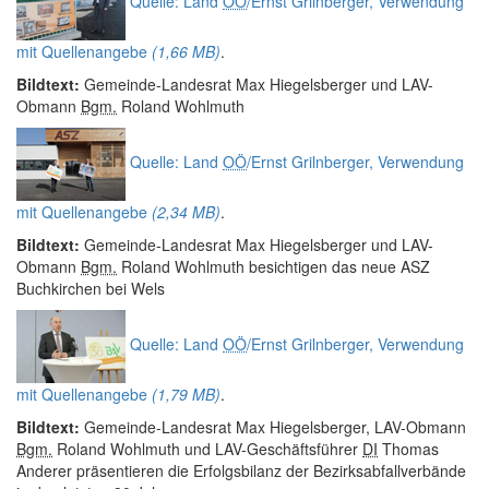
Quelle: Land
OÖ
/Ernst Grilnberger, Verwendung
mit Quellenangebe
(1,66 MB)
.
Bildtext:
Gemeinde-Landesrat Max Hiegelsberger und LAV-
Obmann
Bgm.
Roland Wohlmuth
Quelle: Land
OÖ
/Ernst Grilnberger, Verwendung
mit Quellenangebe
(2,34 MB)
.
Bildtext:
Gemeinde-Landesrat Max Hiegelsberger und LAV-
Obmann
Bgm.
Roland Wohlmuth besichtigen das neue ASZ
Buchkirchen bei Wels
Quelle: Land
OÖ
/Ernst Grilnberger, Verwendung
mit Quellenangebe
(1,79 MB)
.
Bildtext:
Gemeinde-Landesrat Max Hiegelsberger, LAV-Obmann
Bgm.
Roland Wohlmuth und LAV-Geschäftsführer
DI
Thomas
Anderer präsentieren die Erfolgsbilanz der Bezirksabfallverbände