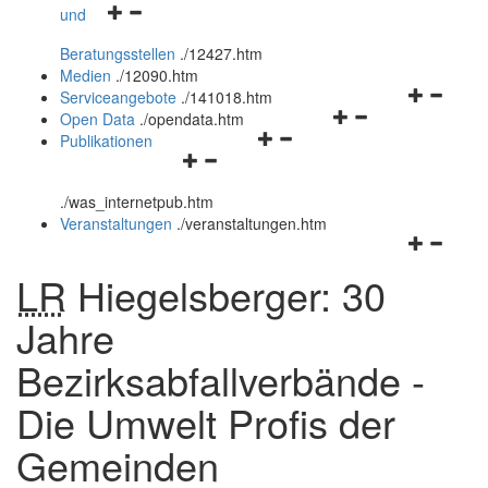
Navigationsmenü
und
und
öffnen
schließen
Beratungsstellen
.
/12427.htm
und
Medien
.
/12090.htm
schließen
Navigation
Serviceangebote
.
/141018.htm
Navigationsmenü
öffnen
Open Data
.
/opendata.htm
Navigationsmenü
öffnen
und
Publikationen
Navigationsmenü
öffnen
und
schließen
öffnen
und
schließen
.
/was_internetpub.htm
und
schließen
Veranstaltungen
.
/veranstaltungen.htm
schließen
Navigation
öffnen
LR
Hiegelsberger: 30
und
schließen
Jahre
Bezirksabfallverbände -
Die Umwelt Profis der
Gemeinden