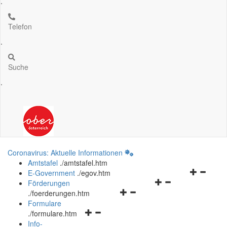
.
Telefon
.
Suche
.
Coronavirus: Aktuelle Informationen
Amtstafel
.
/amtstafel.htm
Navigation
E-Government
.
/egov.htm
Navigationsmenü
öffnen
Förderungen
Navigationsmenü
öffnen
und
.
/foerderungen.htm
öffnen
und
schließen
Formulare
Navigationsmenü
und
schließen
.
/formulare.htm
öffnen
schließen
Info-